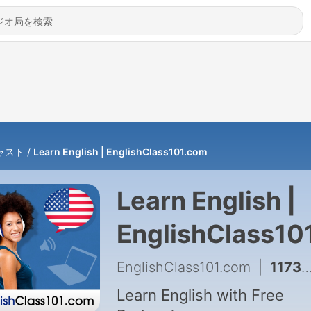
ャスト
Learn English | EnglishClass101.com
Learn English |
EnglishClass10
EnglishClass101.com
|
1173 - British Phrases #3 - Getting What You Want Using English
Learn English with Free