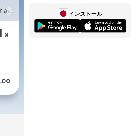
r a
インストール
sons
ne.
1
x
lly
:00
the
k
at
of
urn