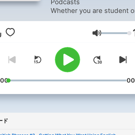
Podcasts
Whether you are student o
seasoned speaker, our les
offer something for everyo
音量
We incorporate culture and
current issues into each
episode to give the most
informative, both linguistica
and culturally, podcasts
possible.
:00
00
For those of you with just 
plane ride to prepare, chec
our survival phrase series 
EnglishClass101.com. One 
ード
these phrases just might t
your trip into the best one