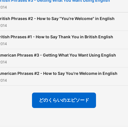
ritish Phrases #3 - Getting What You Want Using English
ever!
2014
ritish Phrases #2 - How to Say "You're Welcome" in English
2014
ritish Phrases #1 - How to Say Thank You in British English
2014
merican Phrases #3 - Getting What You Want Using English
2014
merican Phrases #2 - How to Say You're Welcome in English
2014
どのくらいのエピソード