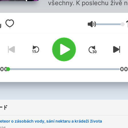
všechny. K poslechu živě 
Dvojce, Pohodě, na webu a
aplikaci mujRozhlas.cz.
音量
Všechny díly podcastu Me
můžete pohodlně poslouch
mobilní aplikaci mujRozhlas
Android
a
iOS
nebo na we
mujRozhlas.cz
.
:00
00
ード
eteor o zásobách vody, sání nektaru a krádeži života