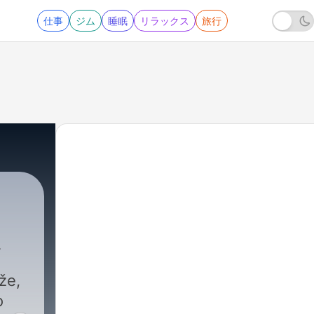
仕事
ジム
睡眠
リラックス
旅行
že,
o