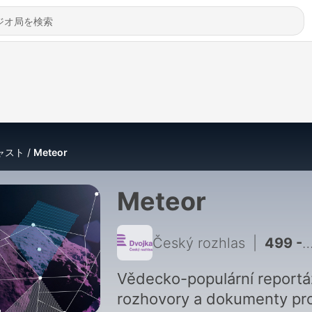
ャスト
Meteor
Meteor
Český rozhlas
|
499 - Meteor o zásobách vody, sání nektaru a krádeži života
Vědecko-populární reportá
rozhovory a dokumenty pr