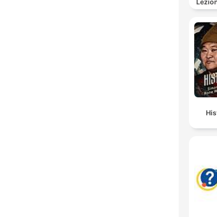
Lezion
His