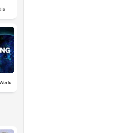
dio
 World