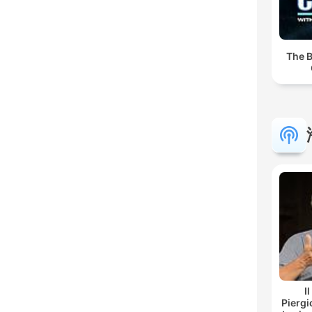
The B
I
Piergi