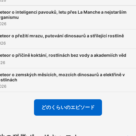
026
eteor o inteligenci pavouků, letu přes La Manche a nejstarším
rganismu
026
teor o přežití mrazu, putování dinosaurů a střílející rostlině
026
eteor o příčině koktání, rostlinách bez vody a akademiích věd
026
eteor o zemských měsících, mozcích dinosaurů a elektřině v
ostlinách
026
どのくらいのエピソード