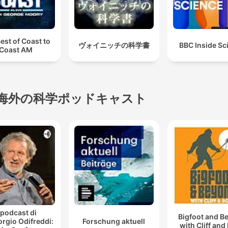
est of Coast to
ヴォイニッチの科学書
BBC Inside Sc
Coast AM
海外の科学ポッドキャスト
l podcast di
Bigfoot and B
orgio Odifreddi:
Forschung aktuell
with Cliff and