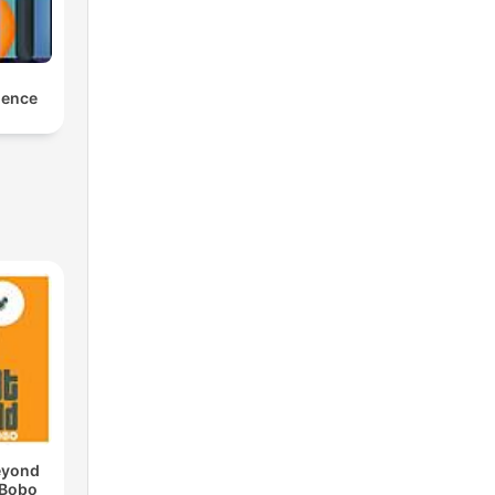
ience
eyond
 Bobo