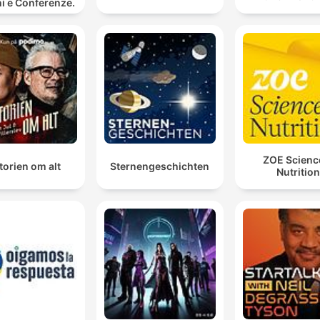
i e Conferenze.
ZOE Scienc
torien om alt
Sternengeschichten
Nutrition