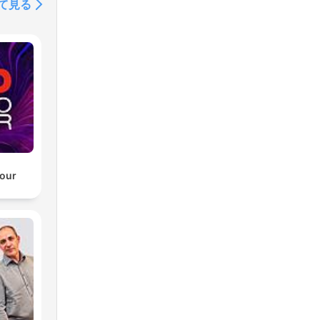
て見る
our