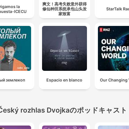
爽文！高考失败意外获得
igamos la
修仙种田系统承包山头发
StarTalk Ra
puesta-ICECU
家致富
ый землекоп
Espacio en blanco
Our Changing
Český rozhlas Dvojkaのポッドキャスト