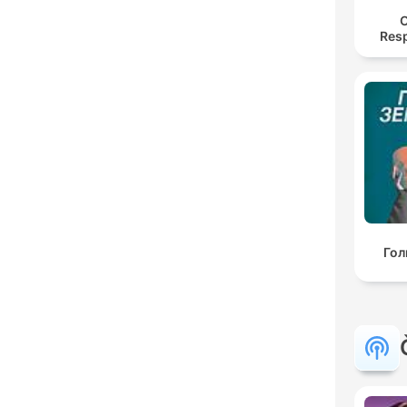
O
Res
Гол