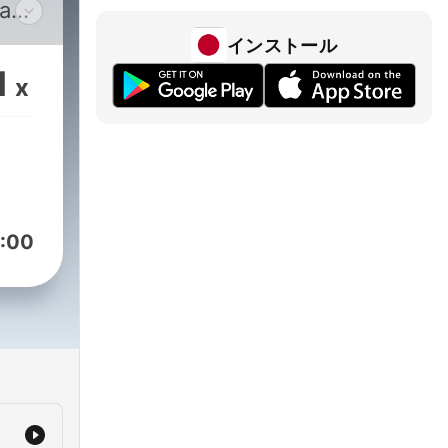
na
 v
インストール
1
x
teor
at v
 pro
bu
:00