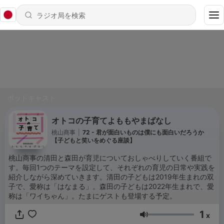
ポッドキャスト
オトコの子育てよももやまばなし
桃山商事
|
72 - 君が面白いものは僕にも面白いだろうか
【子どもと笑いをめぐる座談】
桃山商事の清田と森田が育児についておしゃべりしていく番組で
す。毎回1つのテーマを設定して、それぞれの育児の日常や実践を
紹介しながら深めていきます。清田の子どもは2019年生まれの双
子で、愛称は「はなまる」。森田の子どもは2022年生まれで、愛
称は「ワイちゃん」。たまにゲストも登場する予定。
1
x
音量