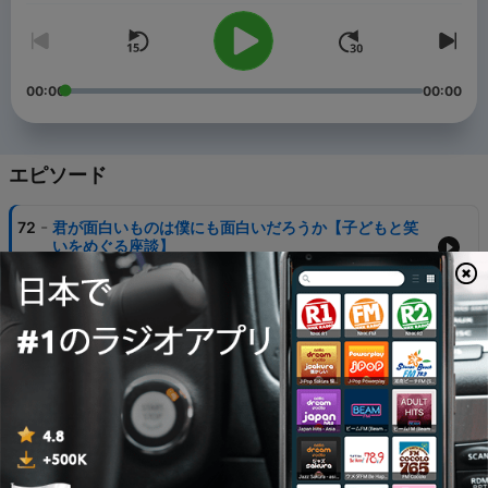
00:00
00:00
エピソード
-
72
君が面白いものは僕にも面白いだろうか【子どもと笑
いをめぐる座談】
27 7月 2026
-
71
入院するなんてごめんなさい【産後うつと性別役割分
業をめぐる座談】w/外山薫 from ホンマのホンネ
13 7月 2026
-
70
見えなくなっていく子どもの世界 ~はなまるさん、一
年生になる~
29 6月 2026
-
69
ずっと加藤、ずっと清田 w/加藤千恵 from 信頼でき