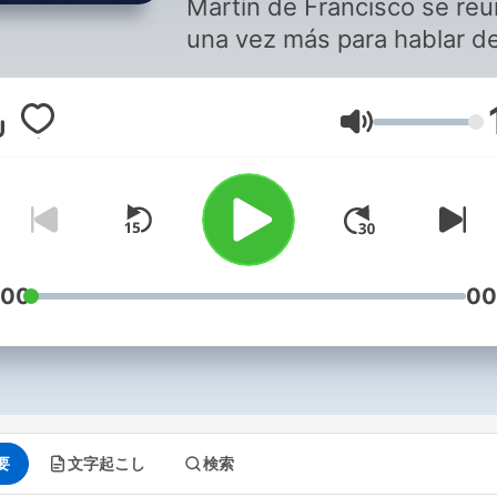
Martín de Francisco se re
una vez más para hablar d
fútbol durante una hora.
音量
:00
00
要
文字起こし
検索