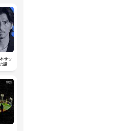
es
os
日本サッ
の話
e la
él
 o