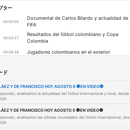
プター
Documental de Carlos Bilardo y actualidad de 
00:00:00
FIFA
Resultados del fútbol colombiano y Copa
00:03:27
Colombia
Jugadores colombianos en el exterior
00:06:38
Selecciones juveniles y actualidad de la
00:15:07
Federación
ード
Crisis en la estructura técnica de la Selección
00:16:16
Colombia
LÁEZ Y DE FRANCISCO HOY AGOSTO 6 🛑EN VIDEO🛑
Movimientos en el mercado de jugadores
00:21:05
026
Novedades y transferencias internacionales
00:27:17
LÁEZ Y DE FRANCISCO HOY AGOSTO 5 🛑EN VIDEO🛑
En este episodio, analizamos las últimas novedades del 
Transferencias y noticias de salud en el fútbol
00:33:56
026