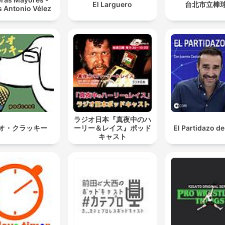
El Larguero
台北市立棒
Nicolás Hernández debido a una deuda pendiente del Améric
s Antonio Vélez
estaba el Arsenal dispuesto a pagar todas las
exigencias Pero al ver el Real Madrid que podía perd
a uno de los jugadores más desequilibrantes y que le
hecho ganar títulos, porque a usted le podría gustar 
no, Vinicius, pero buen jugador sí es.
00:37:30 · Se discute la importancia de Vinicius para el Real
Madrid y cómo esto evitó su salida al Arsenal.
ラジオ日本『真夜中のハ
オ・クラッキー
ーリー＆レイス』ポッド
El Partidazo d
キャスト