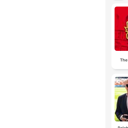
The
Pala