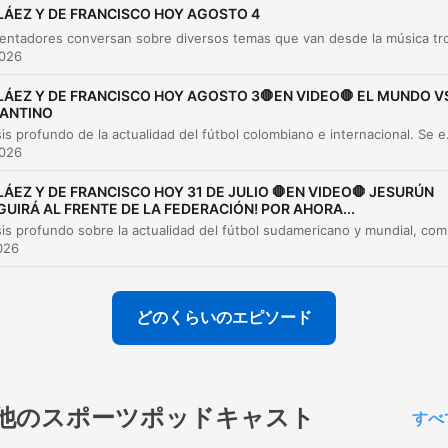
Resultados de los Juegos Centroamericanos
00:38:16
LÁEZ Y DE FRANCISCO HOY AGOSTO 4
Rumores de mercado y movimientos
026
00:39:04
internacionales
LÁEZ Y DE FRANCISCO HOY AGOSTO 3🛑EN VIDEO🛑 EL MUNDO V
Actualidad del fútbol colombiano y Junior de
FANTINO
00:40:38
Barranquilla
Un análisis profundo de la actualidad del fútbol colombiano e internacional. Se examinan los r
026
Arbitraje y cierre del programa
00:45:52
LÁEZ Y DE FRANCISCO HOY 31 DE JULIO 🛑EN VIDEO🛑 JESURÚN
チャプターをクリックすると、その場面に直接移動します
GUIRÁ AL FRENTE DE LA FEDERACIÓN! POR AHORA...
Un análisis profundo sobre la actualidad del fútbol sudameric
ライト
026
cada día entiende uno más que Bilardo sí fue un
adelantado en muchas cosas al fútbol de hoy
どのくらいのエピソード
00:01:35 · El locutor destaca la visión estratégica y pionera de
entrenador Carlos Bilargo respecto al potencial del fútbol
africano.
他のスポーツポッドキャスト
すべ
La información que entregan desde España es que le