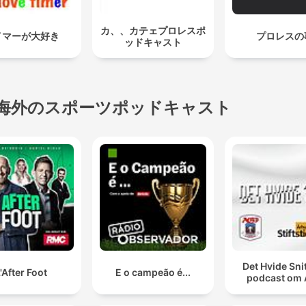
カ、、カテェプロレスポ
イマーが大好き
プロレスの
ッドキャスト
海外のスポーツポッドキャスト
Det Hvide Snit
'After Foot
E o campeão é...
podcast om