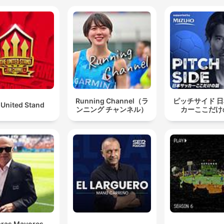
abrían la final al Estadio Santiago Bernabéu a cambio
de que a Marruecos le entregaran el Mundial de Club
del año 2029.
00:02:51 · Se discuten los rumores y posibles acuerdos polític
detrás de la asignación de sedes para grandes torneos de la
FIFA.
el señor Néstor Lorenzo depende de el capricho, el
Running Channel（ラ
ピッチサイド 
 United Stand
ンニング チャンネル）
カーここだけ
gusto, la exigencia de quien lo contrata.
00:17:31 · El locutor critica la falta de autonomía del técnico d
Selección Colombia frente a las decisiones de la Federación.
la situación termina en que decidieron no contar con 
en las convocatorias. Entiendo que le dieron la orden
la instrucción al técnico que no lo llamara, que no lo
tuviera en cuenta.
00:28:33 · Se explica la situación de exclusión del jugador
bras Mayores -