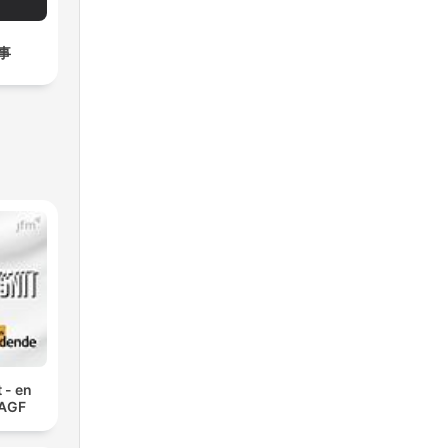
事
 - en
 AGF