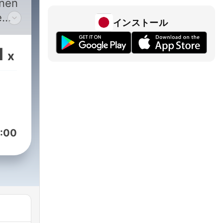
unen
e
インストール
1
x
:00