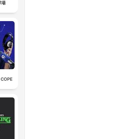
球場
a.
er
 ha
o
e COPE