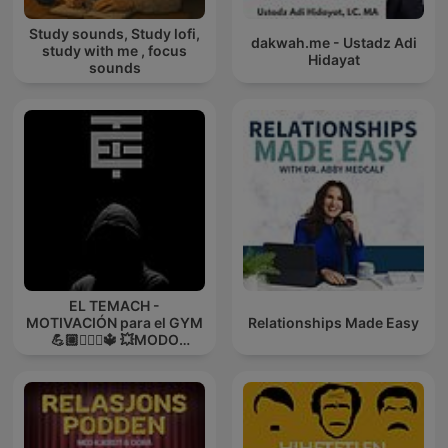
Study sounds, Study lofi,
dakwah.me - Ustadz Adi
study with me , focus
Hidayat
sounds
EL TEMACH -
MOTIVACIÓN para el GYM
Relationships Made Easy
💪🏼🏋🏻‍♀🔱 💥MODO
GUERRA💥