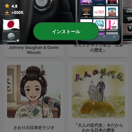
インストール
Bloomin' Legends with
ボイスドラマで学ぶ「日本
Johnny Vaughan & Gavin
の歴史」
Woods
「大人の近代史」今だから
さおりの日本史ラジオ
わかる日本の歴史