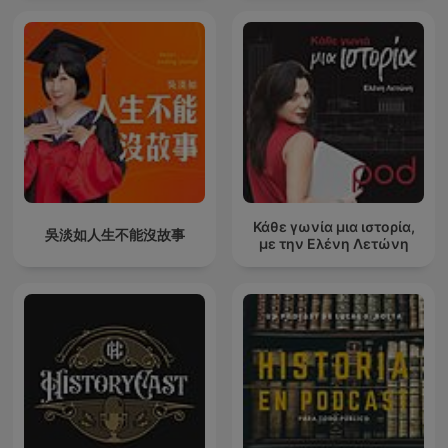
Κάθε γωνία μια ιστορία,
吳淡如人生不能沒故事
με την Ελένη Λετώνη