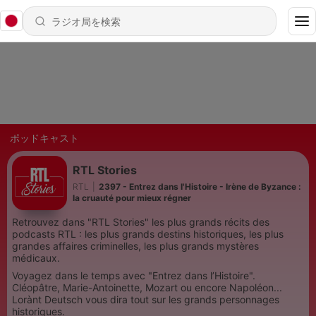
ポッドキャスト
RTL Stories
RTL
|
2397 - Entrez dans l'Histoire - Irène de Byzance :
la cruauté pour mieux régner
Retrouvez dans "RTL Stories" les plus grands récits des
podcasts RTL : les plus grands destins historiques, les plus
grandes affaires criminelles, les plus grands mystères
médicaux.
Voyagez dans le temps avec "Entrez dans l’Histoire".
Cléopâtre, Marie-Antoinette, Mozart ou encore Napoléon...
Lorànt Deutsch vous dira tout sur les grands personnages
historiques.