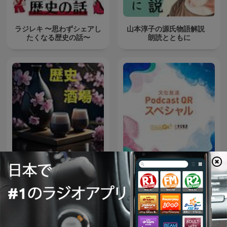
ラジレキ 〜思わずシェアし
山本淳子の源氏物語解説
たくなる歴史の話〜
朗読とともに
文化放送PodcastQRスペシ
歴史酒場
ャル