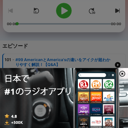
00:00
00:00
エピソード
-
101
#99 AmericanとAmerica'sの違いをアイクが超わか
りやすく解説！【Q&A】
02 8月 2026
-
100
#98 「YES or NO」で答えられる疑問文は語尾のイ
ントネーションが上がる！？
26 7月 2026
-
99
#97 間違ったアクセントで話してしまってもネイティ
ブに伝わる？
19 7月 2026
-
98
#96 「トム・クルーズに似てません？」ってどう伝え