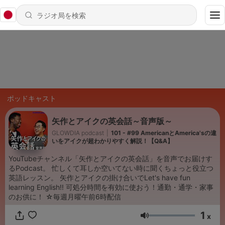
ポッドキャスト
矢作とアイクの英会話～音声版～
GLOWDIA podcast
|
101 - #99 AmericanとAmerica'sの違
いをアイクが超わかりやすく解説！【Q&A】
YouTubeチャンネル「矢作とアイクの英会話」を音声でお届けす
るPodcast。 忙しくて耳しか空いてない時に聞くちょっと役立つ
英語レッスン。 矢作とアイクの掛け合いでLet's have fun
learning English!! 可処分時間を有効に使おう！通勤・通学・家事
のお供に！ ☆毎週月曜午前6時配信
1
x
音量