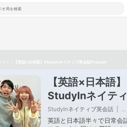
ャスト
【英語×日本語】StudyInネイティブ英会話Podcast
【英語×日本語】
StudyInネイテ
英会話Podcast
StudyInネイティブ英会話
|
5
英語と日本語半々で日常会