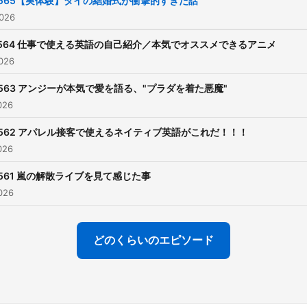
#565【実体験】タイの結婚式が衝撃的すぎた話
026
564 仕事で使える英語の自己紹介／本気でオススメできるアニメ
026
563 アンジーが本気で愛を語る、"プラダを着た悪魔"
026
562 アパレル接客で使えるネイティブ英語がこれだ！！！
026
561 嵐の解散ライブを見て感じた事
026
どのくらいのエピソード