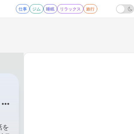
仕事
ジム
睡眠
リラックス
旅行
ィブ
68 - #565【実体験】タイの結婚式が衝撃的すぎ
話を