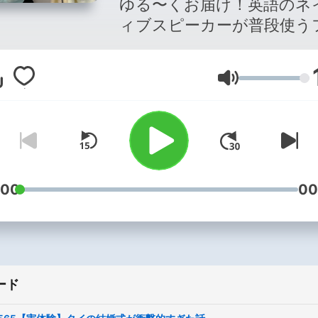
ゆる〜くお届け！英語のネ
ィブスピーカーが普段使う
ーズも学べる上に、リスニ
力を鍛えるのに最適！ 帰国子女
音量
バイリンガルアンジーと文
強い純ジャパせいけが、明
ら使えるネイティブ英語を
中！英語を話せるようにな
い、英語の勉強がなかなか
ないという全ての方へ、楽
:00
00
る英会話チャンネルです！
YouTube → StudyInネイ
英会話, Instagram →
@studyin.jp, Twitter →
ード
@jp_studyin, Email →
st.studyin.college@gmail.