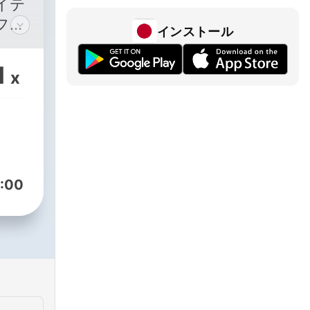
イテ
フレ
インストール
ング
1
x
法に
日か
配信
りた
続か
しめ
:00
ティブ
com