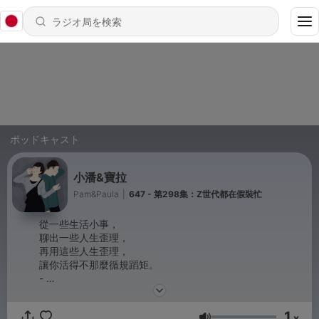
ポッドキャスト
小潘&寶拉
Pam&Paula
|
647 - 第298集：Z世代都在假裝忙
從一些生活小事，
聊出一些人生歪理，
再用這些人生歪理，
讓你活得不那麼循規蹈矩。
-
商業合作信箱：janejanepp168@gmail.com
小潘IG：run_0305
1
寶拉IG：wan715
x