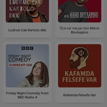
Ό,τι να 'ναι με τον Μάνο
Ludruk Cak Kartolo dkk
Βουλαρίνο
Friday Night Comedy from
Kafamda Felsefe Var
BBC Radio 4