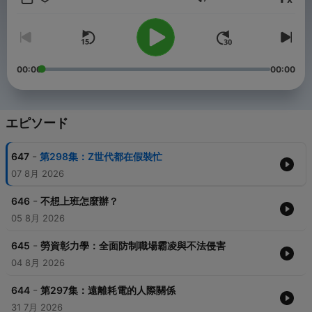
音量
FB粉絲團「小潘&寶拉」
歡迎自由捐獻：https://open.firstory.me/join/168168
00:00
00:00
Powered by
Firstory Hosting
エピソード
-
647
第298集：Z世代都在假裝忙
07 8月 2026
-
646
不想上班怎麼辦？
05 8月 2026
-
645
勞資彰力學：全面防制職場霸凌與不法侵害
04 8月 2026
-
644
第297集：遠離耗電的人際關係
31 7月 2026