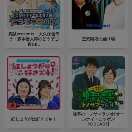
真誠presents 大久保佳代
子・森本晋太郎のどうぞご
空気階段の踊り場
自由に
蛙亭のトノサマラジオ[オー
紅しょうがは好きズキ！
ルナイトニッポン
PODCAST]