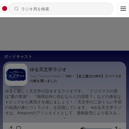
ポッドキャスト
ゆる天文学ラジオ
Yuru Tenmon Radio
|
190 - 【史上最大のIPO】スペースX
の株を買いました
ゆるく楽しく天文学の話をするラジオです。「クリスマスの星
は"夏の星座"」「地球以外に住むならどの惑星？」などの身近な
トピックから奥深さを感じましょう！「天文学の二歩くらい手前
の知識が身につくラジオ」を目指しています。 ※ゆる天文学ラジ
オは、Amazonのアソシエイトとして、適格販売により収入を得
ています。
1