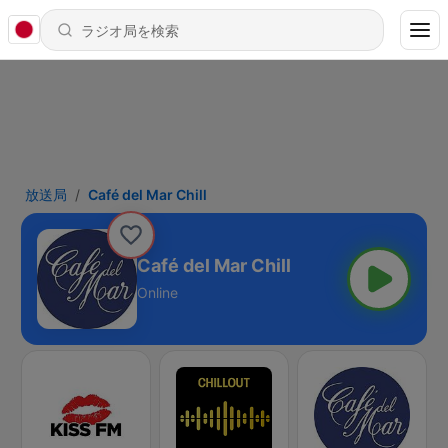
放送局
Café del Mar Chill
Café del Mar Chill
Online