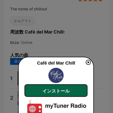
The home of chillout
チルアウト
周波数 Café del Mar Chill:
Ibiza:
Online
人気の曲
過去7日間
過去30日間
Café del Mar Chill
Nene (feat. Natalia Clavier)
1
Eric Hilton
インストール
Cascade
2
A Vision of Panorama
Little Odessa (feat. The Infinite