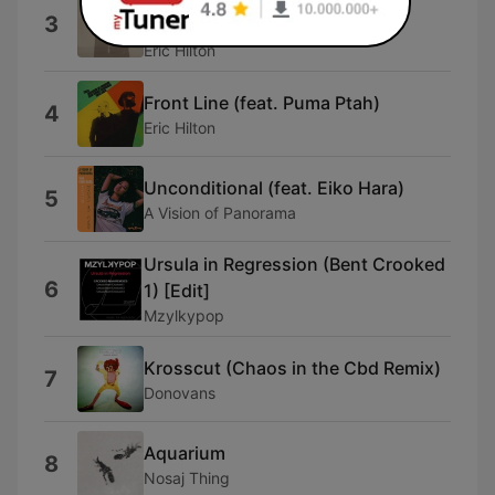
3
Daisy Chains)
Eric Hilton
Front Line (feat. Puma Ptah)
4
Eric Hilton
Unconditional (feat. Eiko Hara)
5
A Vision of Panorama
Ursula in Regression (Bent Crooked
6
1) [Edit]
Mzylkypop
Krosscut (Chaos in the Cbd Remix)
7
Donovans
Aquarium
8
Nosaj Thing