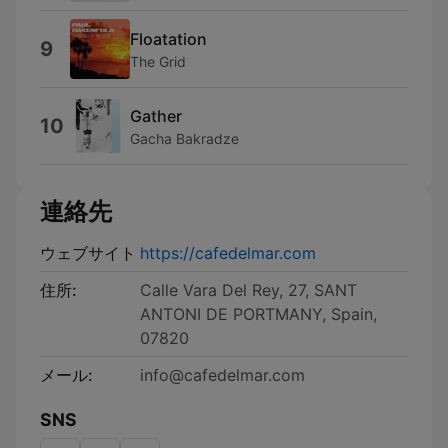
Floatation
9
The Grid
Gather
10
Gacha Bakradze
連絡先
ウェブサイト
https://cafedelmar.com
住所:
Calle Vara Del Rey, 27, SANT
ANTONI DE PORTMANY, Spain,
07820
メール:
info@cafedelmar.com
SNS