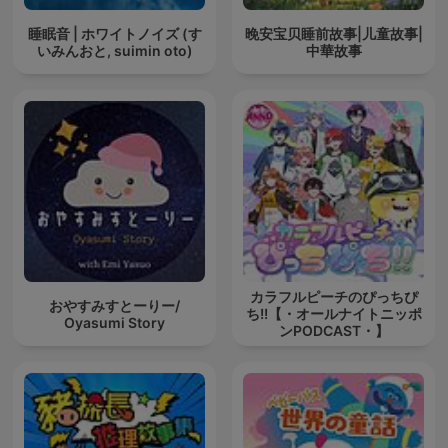
睡眠音 | ホワイトノイズ (す
晚安宝贝睡前故事|儿童故事|
いみんおと, suimin oto)
中華故事
カラフルピーチのぴっちぴ
おやすみすとーりー/
ち!!【・オールナイトニッポ
Oyasumi Story
ンPODCAST・】