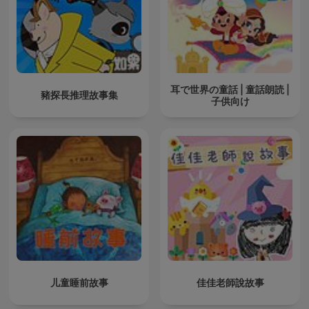
耳で世界の童話 | 童話朗読 |
豬探長推理故事集
子供向け
儿童睡前故事
佳佳老師說故事