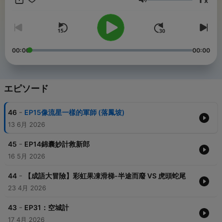
x
維後，基本也接近尾聲， 諸葛亮去世自己也認為演義好似結束。 其
音量
實後面只是快速總結而言。 自己也開始想說要跟小孩討論什麼。 總
之，很感謝各位喜歡， 有任何覺得不順可以傳信， 會儘量修改。
感謝！ . 從前，聽朋友聊到， 不管長多大， 都記得爸爸幫她打造的
小木屋。 . 這些故事， 是我想跟孩子一起打造的小木屋， 希望這段
回憶可以陪伴他 . 頻道電腦語言，多人說故事類型， 4/25後， 為
00:00
00:00
求發音精確，改定位非固定音頻， 會慢慢修改過去檔案。 若有覺得
不適合的請之後重載感謝。 ————————————- 這是一個
說給所有小朋友和大朋友, 共同休閒的故事頻道。 . 節錄了故事中的
重點情節， 並且柔性化修正，更適合小朋友傾聽。 . 另外重點重點
エピソード
~~ 如果語句或者單字發音有誤 請爸爸媽媽再跟小朋友討論解釋
喔， 因為便當爸可能錯漏， 或本身既定印象錯了。 感謝大家幫忙 .
-
46
EP15像流星一樣的軍師 (落鳳坡)
自己在做的時候， 也是先請自家小朋友挑一下 是否有感覺怪或錯
誤。 教育就是彼此討論過程中一起學習， 感謝各位包容~
13 6月 2026
——————————————- 有時上傳後隔一段時間， 發現語
意不通順的狀況， 會額外修正上傳~ 偶爾就重新下載，會有驚喜喔
-
45
EP14錦囊妙計救新郎
. 第三季開始， 三國演義後段蜀國主角們逐漸去世 畢竟要符合史實
16 5月 2026
不能偏差太多 但由於是給小朋友聽的， 會思慮一下不要影響太大，
. 長大覺得冰與火之歌好看 然而，小時候還是有主角本位。 所以如
-
44
【成語大冒險】彩虹果凍滑梯-半途而廢 VS 虎頭蛇尾
果想保留最美好時刻， 只聽到第二季也可以~ . 但生命跟離別，都
23 4月 2026
會在第三季聚集。 或許也是很不一樣的感受~ . . 歡迎來信給意見~
附註: 聲音是電腦配音~重點是做的過程一起執行， 故事腳本是有校
-
正編寫. 畢竟原版是給大人看的。 其實要調整的地方可以很多， 但
43
EP31：空城計
就像大家可能都看過cocomelon， 或者各種故事跟電視頻道， 多
17 4月 2026