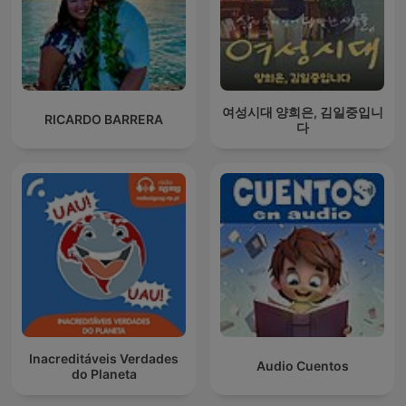
여성시대 양희은, 김일중입니
RICARDO BARRERA
다
Inacreditáveis Verdades
Audio Cuentos
do Planeta