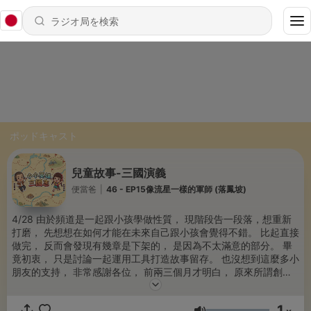
ポッドキャスト
兒童故事-三國演義
便當爸
|
46 - EP15像流星一樣的軍師 (落鳳坡)
4/28 由於頻道是一起跟小孩學做性質， 現階段告一段落，想重新
打磨， 先想想在如何才能在未來自己跟小孩會覺得不錯。 比起直接
做完， 反而會發現有幾章是下架的， 是因為不太滿意的部分。 畢
竟初衷， 只是討論一起運用工具打造故事留存。 也沒想到這麼多小
朋友的支持， 非常感謝各位， 前兩三個月才明白， 原來所謂創作
者說， 看到留言跟支持我是持續創作的動力， 那種感覺是真的不是
隨意說說， 但現在是思考後想停下腳步， 重新想想。 或許，因姜
1