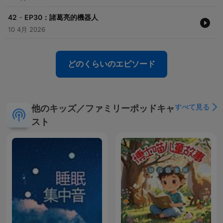
少可能都還是會有， 覺得如何做會更好的地方， 頻道本身不完美，
但作品本身出發點， 就是慢慢跟小朋友一起學並留個紀錄。 我們討
-
42
EP30：諸葛亮的機器人
論的很愉快。 也會在生活中舉例 小心大意失荊州， 還有不要亂發
10 4月 2026
脾氣， 讚賞巧計跟大膽的行動， 總之 若有錯漏或語調， 就算上架
後， 還是會慢慢把過去找空打磨， 感謝閱讀至此的您， 祝福天天
開心，平安順利。 . . Apple | Spotify | Youtube | KKbox 搜尋：兒
童故事-三國演義 . 另外~如果有想聽的歷史故事或書籍， 歡迎留言
どのくらいのエピソード
分享或mail- chen.lunchbox@icloud.com . 周末才會比較看信箱，
頻率可能無法及時， 先行感謝來信~ . Have a nice day. --
Hosting provided by
SoundOn
すべて見る
他のキッズ／ファミリーポッドキャ
スト