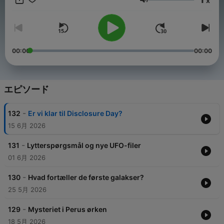
x
undersøger, om der er liv i rummet, og om vi allerede har haft
音量
besøg. Tilrettelægger og vært: Frederik Dirks Gottlieb.
Medvært: Anja C. Andersen. Musik: Selina Gin. Foto: Peter
Helles. Produceret for DR af Firkantede Øjne ApS.
00:00
00:00
エピソード
-
132
Er vi klar til Disclosure Day?
15 6月 2026
-
131
Lytterspørgsmål og nye UFO-filer
01 6月 2026
-
130
Hvad fortæller de første galakser?
25 5月 2026
-
129
Mysteriet i Perus ørken
18 5月 2026