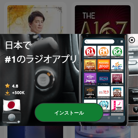
下班經濟學
The a16z Show
インストール