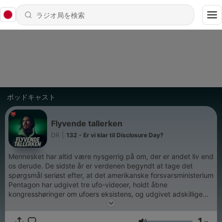
ポッドキャスト
Flyvende tallerken
DR
|
132 - Er vi klar til Disclosure Day?
Mennesket har altid være nysgerrig på om, der er andet liv end
os derude. De sidste år er verdenen begyndt at tage det
spørgsmål seriøst efter, at det amerikanske forsvarsministerium
Pentagon har udgivet tre ufo-videoer, holdt åbne
kongresshøringer om ufoers eksistens, og udgivet adskillige
rapporter der bekræfter, at noget ukendt flyver rundt i det
amerikanske luftrum. Men hvad er det? Flyvende tallerken
1