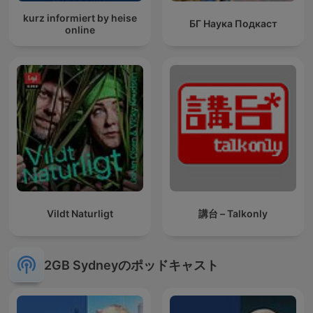
kurz informiert by heise
БГ Наука Подкаст
online
Vildt Naturligt
講台 – Talkonly
2GB Sydneyのポッドキャスト