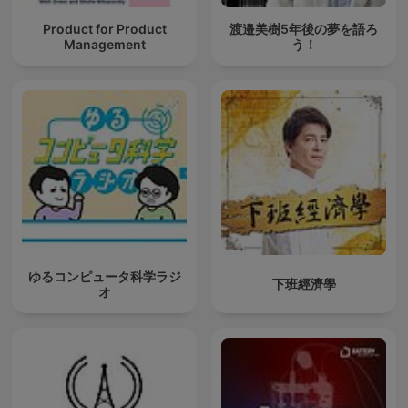
Product for Product
渡邉美樹5年後の夢を語ろ
Management
う！
ゆるコンピュータ科学ラジ
下班經濟學
オ