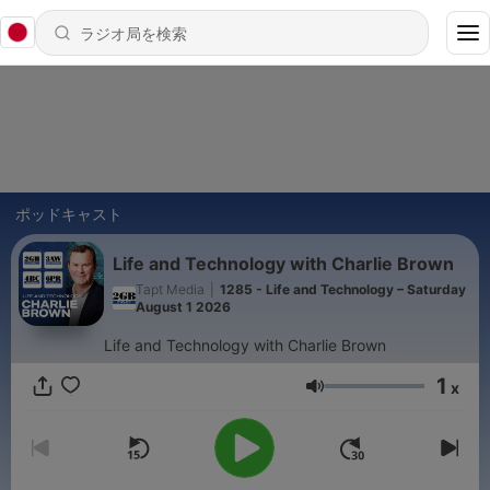
ポッドキャスト
Life and Technology with Charlie Brown
Tapt Media
|
1285 - Life and Technology – Saturday
August 1 2026
Life and Technology with Charlie Brown
1
x
音量