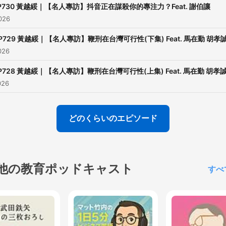
P730 黃越綏｜【名人專訪】抖音正在謀殺你的專注力？Feat. 謝伯讓
026
P729 黃越綏｜【名人專訪】鞭刑在台灣可行性(下集) Feat. 馬在勤 胡孝
026
P728 黃越綏｜【名人專訪】鞭刑在台灣可行性(上集) Feat. 馬在勤 胡孝
026
どのくらいのエピソード
他の教育ポッドキャスト
すべ