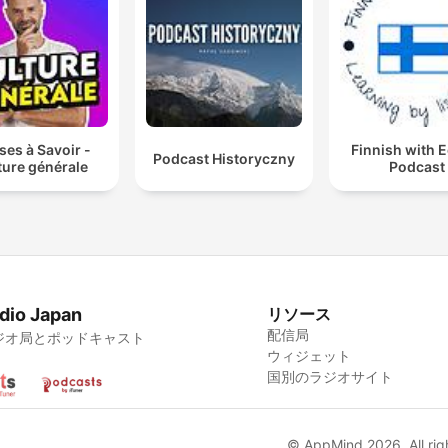
es à Savoir -
Finnish with 
Podcast Historyczny
ture générale
Podcast
dio Japan
リソース
配信局
ジオ局とポッドキャスト
ウィジェット
国別のラジオサイト
© AppMind 2026. All rig