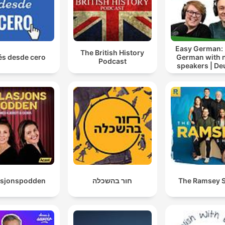
Easy German: 
The British History
és desde cero
German with n
Podcast
speakers | De
lernen mi
Muttersprach
asjonspodden
חור בהשכלה
The Ramsey 