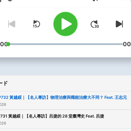
音量
生， 所有的惡妻孽子任由他
生自滅。 ★合作邀約信箱：
gary.taipei@outlook.com
黃老師喝杯咖啡支持本節目
https://pay.soundon.fm/p
c010-4242-8a49-
:00
00
ce64d725c444 -- Hosting
provided by
SoundOn
ード
P732 黃越綏｜【名人專訪】物理治療與職能治療大不同？ Feat. 王志元
026
P731 黃越綏｜【名人專訪】呂捷的 28 堂臺灣史 Feat. 呂捷
026