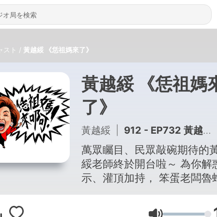
ャスト
黃越綏 《恁祖媽來了》
黃越綏 《恁祖媽
了》
黃越綏
|
912 - EP732 黃越綏｜【名人專訪】物理治療與職能治療大不同？ Feat. 王志元
萬眾矚目、民眾敲碗期待的
綏老師終於開台啦～ 為你解
示、灌頂加持， 笨蛋老闆魯
事不再拖累你的日常，從此
婆婆廢物老公不再困擾妳的