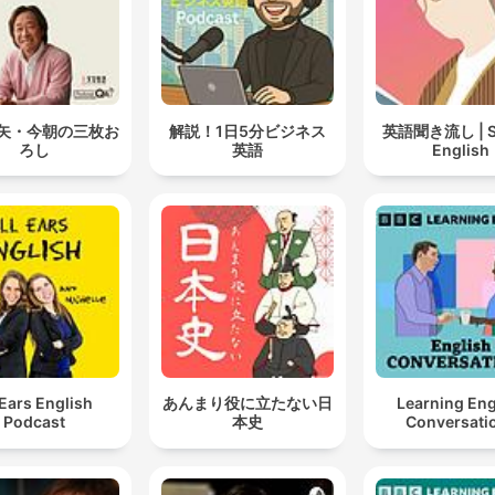
矢・今朝の三枚お
解説！1日5分ビジネス
英語聞き流し | S
ろし
英語
English
 Ears English
あんまり役に立たない日
Learning Eng
Podcast
本史
Conversati