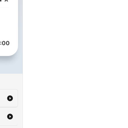
們自
 ★請
：
odcasts/eaa033d3-
:00