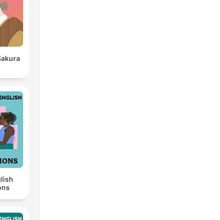
akura
lish
ons