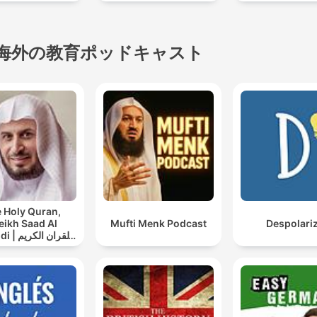
海外の教育ポッドキャスト
 Holy Quran,
eikh Saad Al
Mufti Menk Podcast
Despolari
القران ال
سعد الغامدي