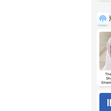
The
Sh
Ghamdi | كريم