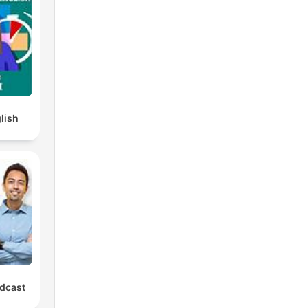
lish
dcast