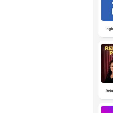
Ingl
Rel