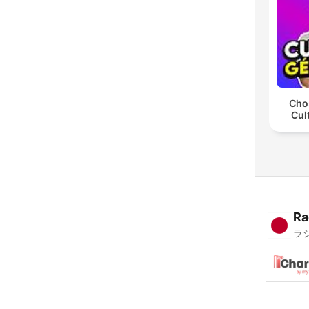
Chos
Cul
Ra
ラ