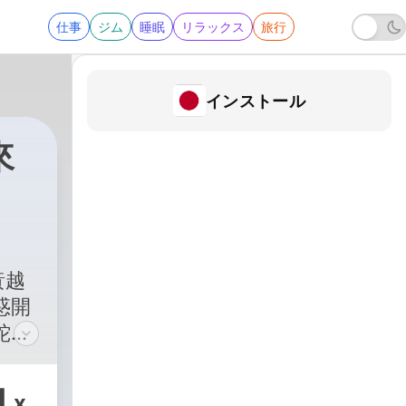
仕事
ジム
睡眠
リラックス
旅行
インストール
來
黃越
惑開
蛇同
怪獸
人
1
x