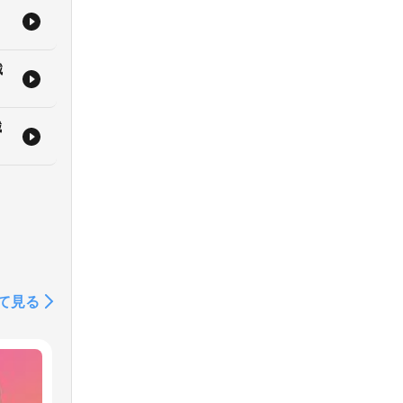
誠
誠
て見る