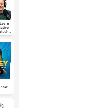
Learn
ative
utsch
t
lern
Show