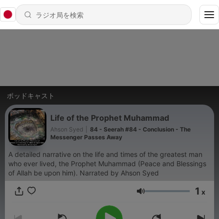
ポッドキャスト
Life of the Prophet Muhammad
Ahson Syed
|
84 - Seerah #84 - Conclusion - The
Messenger Passes Away
A detailed narrative on the life and times of the greatest man
who ever lived, the Prophet Muhammad (Peace and Blessings
of Allah be upon him). Narrated by Ahson Syed
1
x
音量