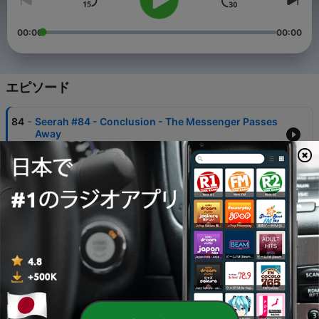
00:00
00:00
エピソード
-
84
Seerah #84 - Conclusion - The Messenger Passes
Away
17 2月 2020
-
83
Seerah #83 - The Farewell Hajj
17 2月 2020
-
82
Seerah #82 - The Delegation of Najran
17 2月 2020
-
81
Seerah #81 - The Emergence of Musaylimah Al-
Kadhab
17 2月 2020