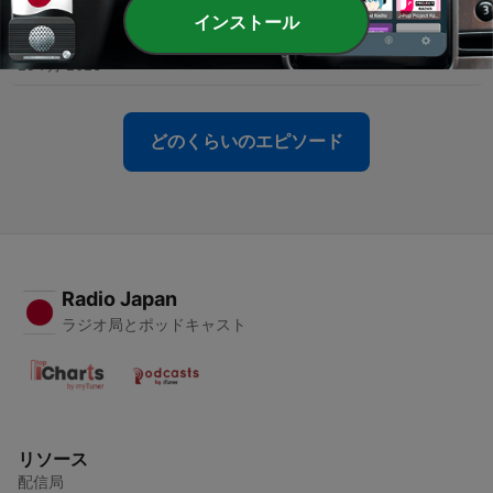
インストール
-
98
97 并州壮士，百战归周：韩通（一）
29 7月 2026
どのくらいのエピソード
Radio Japan
ラジオ局とポッドキャスト
リソース
配信局