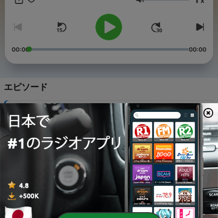
x
音量
00:00
00:00
エピソード
-
102
100 开封筑城，南征北伐：韩通（四）
07 8月 2026
-
101
99 断粮围凤，西征立威：韩通（三）
05 8月 2026
-
100
98 北疆屏障，筑城御辽：韩通（二）
02 8月 2026
-
99
96 乱世得全身：张永德（三）
29 7月 2026