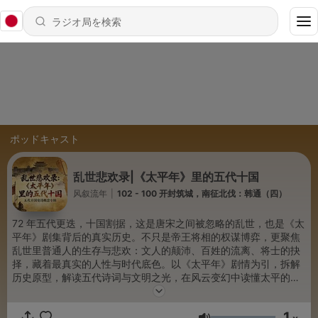
ポッドキャスト
乱世悲欢录|《太平年》里的五代十国
风叙流年
|
102 - 100 开封筑城，南征北伐：韩通（四）
72 年五代更迭，十国割据，这是唐宋之间被忽略的乱世，也是《太
平年》剧集背后的真实历史。不只是帝王将相的权谋博弈，更聚焦
乱世里普通人的生存与悲欢：文人的颠沛、百姓的流离、将士的抉
择，藏着最真实的人性与时代底色。以《太平年》剧情为引，拆解
历史原型，解读五代诗词与文明之光，在风云变幻中读懂太平的珍
贵，从千年乱世里，寻当代生活的生存智慧与处世答案。
1