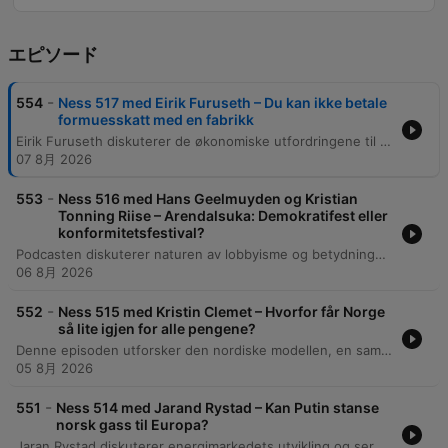
エピソード
-
554
Ness 517 med Eirik Furuseth – Du kan ikke betale
formuesskatt med en fabrikk
Eirik Furuseth diskuterer de økonomiske utfordringene til møbelprodusenten Vestre, med særlig fokus på hvordan det norske skattesystemet, inkludert formuesskatt og utbytteskatt, presser familieeide bedrifter. Det argumenteres for at dagens regime tvinger eiere til å tappe selskaper for kapital for å møte personlige skatteforpliktelser, noe som svekker konkurransekraften. Segmentet belyser også trusselen fra tollbarrierer og behovet for mer konkurransedyktige vilkår for norsk næringsutvikling. Episoden inneholder også en presisering fra Vestre AS angående de økonomiske rammene for selskapets investeringer.
07 8月 2026
-
553
Ness 516 med Hans Geelmuyden og Kristian
Tonning Riise – Arendalsuka: Demokratifest eller
konformitetsfestival?
Podcasten diskuterer naturen av lobbyisme og betydningen av Arendalsuka som en politisk møteplass. Deltakerne debatterer om lobbyvirksomhet er en mistenkelig praksis eller en nødvendig kilde til spesialisert informasjon for beslutningstakere, samt hvordan behovet for status og makt skaper gruppepress og allianser. Samtalen utforsker videre forholdet mellom politikk og næringsliv, med fokus på hvordan selskaper som Statkraft og Equinor påvirker energipolitikken. Det diskuteres også maktstrukturer i det korporative systemet, betydningen av emosjonelle beslutningsprosesser, og utfordringene ved lukkede lobbyprosesser.
06 8月 2026
-
552
Ness 515 med Kristin Clemet – Hvorfor får Norge
så lite igjen for alle pengene?
Denne episoden utforsker den nordiske modellen, en samfunnsmodell preget av liberale demokratier, markedsøkonomi og universelle velferdsordninger. Samtalen belyser de politiske avveiningene mellom frihet og likhet, samt betydningen av trepartsmodellen og høy tillit i det norske samfunnet. Videre diskuteres den norske modellens utvikling fra en regulert økonomi på 1970-tallet til en mer liberalisert markedsøkonomi. Episoden adresserer bekymringer knyttet til ineffektiv ressursbruk i offentlig sektor, risikoen for lav produktivitetsvekst og hvordan oljeformuen kan ha bidratt til en ekspansjon av staten som utfordrer fremtidig innovasjon og talentutvikling.
05 8月 2026
-
551
Ness 514 med Jarand Rystad – Kan Putin stanse
norsk gass til Europa?
Jaran Rystad diskuterer energimarkedets utvikling og ser for seg lavere oljepriser grunnet økt kapasitet og strategiske løsninger i land som Kina og Saudi-Arabia. Han belyser hvordan nye rørledninger og alternative transportveier reduserer risikoen knyttet til Hormuz-stredet, selv om raffinerier for øyeblikket opplever flaskehalser. Videre diskuteres stabiliteten i det globale energimarkedet. Til tross for geopolitiske spenninger i Midtøsten og potensielle trusler mot norske gassrørledninger, forblir tilgangen relativt robust. Økte LNG-import, batterilagring og strategisk hedging blant amerikanske produsenter har bidratt til å forhindre en gjentakelse av energikrisen i 2022.