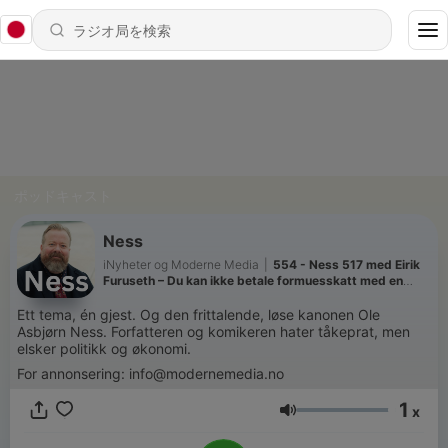
ポッドキャスト
Ness
iNyheter og Moderne Media
|
554 - Ness 517 med Eirik
Furuseth – Du kan ikke betale formuesskatt med en
fabrikk
Ett tema, én gjest. Og den frittalende, løse kanonen Ole
Asbjørn Ness. Forfatteren og komikeren hater tåkeprat, men
elsker politikk og økonomi.
For annonsering: info@modernemedia.no
1
x
音量