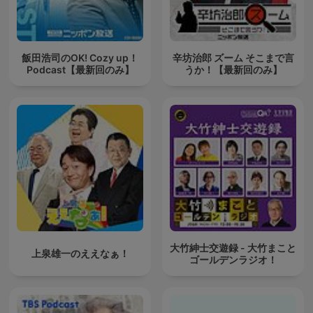
飯田浩司のOK! Cozy up！
辛坊治郎 ズーム そこまで言
Podcast【最新回のみ】
うか！【最新回のみ】
大竹紳士交遊録 - 大竹まこと
上泉雄一のええなぁ！
ゴールデンラジオ！