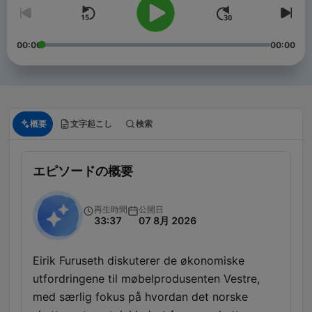
00:00
00:00
概要
文字起こし
検索
エピソードの概要
再生時間
公開日
33:37
07 8月 2026
Eirik Furuseth diskuterer de økonomiske
utfordringene til møbelprodusenten Vestre,
med særlig fokus på hvordan det norske