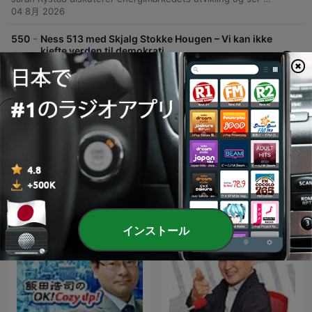
04 8月 2026
-
550
Ness 513 med Skjalg Stokke Hougen – Vi kan ikke
kjefte verden til demokrati
Sjalg Stokkehaugen diskuterer utfordringene ved å misjonere vestlige verdier i en multipolar verden, der land som India og Kina representerer alternative maktsentre. Han argumenterer for at en slik tilnærming kan virke imperialistisk og fremmedgjørende, og peker på behovet for å fokusere mer på interesser og pragmatiske samarbeid. Samtalen utforsker spenningen mellom realpolitikk og forsvar av menneskerettigheter, med fokus på viktigheten av å bygge sterke institusjoner og ytringsfrihet. Det legges vekt på behovet for å sikre egne demokratier og en mer diplomatisk tilnærming til land som India fremfor kritikk.
02 8月 2026
どのくらいのエピソード
すべて見る
他のニュースポッドキャスト
インストール