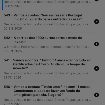
Neste episódio bónus do podcast Contas Poupança, o jornalista Pedro Anderson responde a uma dúvida enviada por uma ouvinte sobre a gestão e transferência de Planos Poupança Reforma (PPR). O debate foca-se na importância de analisar a rentabilidade histórica e o perfil de risco dos produtos financeiros para evitar a perda de poder de compra face à inflação. A análise aborda estratégias de diversificação entre diferentes tipos de PPR, a distinção entre seguros PPR e fundos PPR, e as implicações fiscais de transferências entre instituições. O episódio oferece orientações práticas sobre como utilizar comparadores da ASF e da CMVM para encontrar opções mais adequadas ao perfil do investidor, enfatizando a necessidade de monitorizar o nível de risco e a volatilidade dos ativos.
07 8月 2026
-
543
Vamos a contas: “Vou regressar a Portugal.
Invisto ou guardo para a entrada da casa?”
Neste episódio bónus do podcast Contas Poupança, o jornalista Pedro Anderson responde a uma dúvida de um ouvinte que vive no estrangeiro e planeia regressar a Portugal para construir uma casa. O debate foca-se na gestão eficiente de poupanças acumuladas, abordando a necessidade de evitar depósitos a prazo com rentabilidades baixas que não cobrem a inflação. A análise explora estratégias de investimento baseadas no horizonte temporal, recomendando produtos com capital garantido para prazos curtos e a importância da diversificação para prazos mais longos. São discutidos também os procedimentos para portugueses residentes no estrangeiro subscreverem Certificados de Aforro e a importância vital de manter um fundo de emergência separado do orçamento destinado à construção.
05 8月 2026
-
542
A corrida dos 1000 euros: perca o medo de
investir
O jornalista Pedro Anderson apresenta o desafio 'corrida dos mil euros', onde acompanha mensalmente a rentabilidade de cinco produtos financeiros distintos subscritos no mesmo dia. O objetivo é comparar o desempenho de ativos conservadores, como Certificados de Aforro e do Tesouro, com opções de maior risco, como um PPR, um ETF S&P500 e um ETC de ouro. O locutor justifica a escolha de um ETC de ouro e explica a ausência de criptomoedas nesta fase devido à sua complexidade técnica. Durante o episódio, são reforçadas regras essenciais de investimento, como a importância de não utilizar capital necessário para o curto prazo e a gestão de expectativas face ao risco.
03 8月 2026
-
541
Vamos a contas: "Tenho 54 anos e tenho tudo em
Certificados de Aforro. Ainda vou a tempo de
investir?"
Neste episódio bónus do podcast Contas Poupança, o jornalista Pedro Anderson responde a uma dúvida de uma ouvinte de 54 anos sobre a gestão de poupanças acumuladas em Certificados de Aforro. O debate foca-se na necessidade de diversificar o património para combater a perda de poder de compra causada pela inflação, evitando o erro de manter todo o capital apenas em produtos de capital garantido. A análise explora estratégias para quem se aproxima da idade da reforma, discutindo a utilização de PPRs e ETFs como ferramentas para alcançar objetivos financeiros específicos. O apresentador utiliza uma analogia entre investimentos e a condução de um automóvel para explicar o equilíbrio necessário entre segurança (o travão de mão) e crescimento (o motor), enfatizando que a gestão de risco deve ser personalizada conforme a tolerância individual.
31 7月 2026
-
540
Vamos a contas: "Tenho uma filha com 11 meses.
Cometemos o lapso de fazer um fundo de
emergência para ela. E agora?"
Neste episódio bónus do podcast Contas Poupança, o jornalista Pedro Anderson responde a uma dúvida de um ouvinte sobre como gerir as poupanças e investimentos para um bebé de 11 meses. O debate aborda a eficácia de manter fundos de emergência para crianças, a utilização de PPRs e ETFs em vez de certificados de aforro, e os desafios logísticos da doação de carteiras de investimentos e sucessão patrimonial. A análise foca-se na importância do tempo como aliado no investimento, explorando estratégias para maximizar o rendimento a longo prazo através de produtos com maior exposição ao risco, e discute as implicações fiscais e operacionais de investir em nome de menores ou realizar doações entre gerações.
29 7月 2026