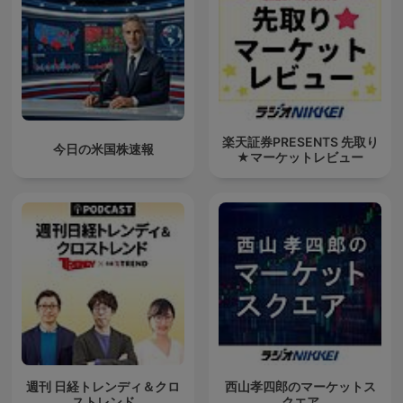
楽天証券PRESENTS 先取り
今日の米国株速報
★マーケットレビュー
週刊 日経トレンディ＆クロ
西山孝四郎のマーケットス
ストレンド
クエア