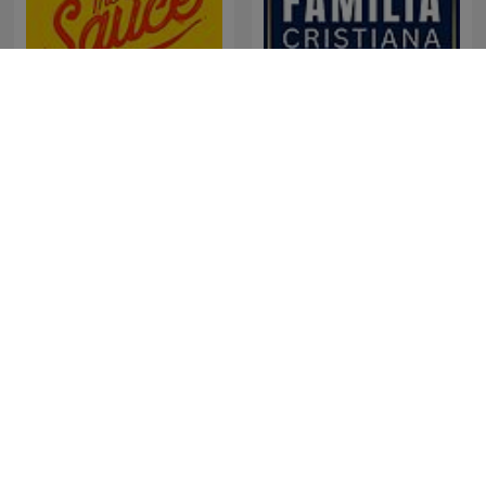
The Secret Sauce
Familia Cristiana
Think Fast Talk Smart:
مُلخص كتاب
Communication
Techniques