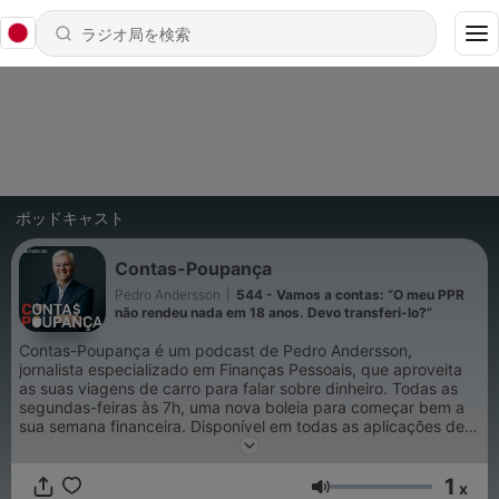
ポッドキャスト
Contas-Poupança
Pedro Andersson
|
544 - Vamos a contas: “O meu PPR
não rendeu nada em 18 anos. Devo transferi-lo?”
Contas-Poupança é um podcast de Pedro Andersson,
jornalista especializado em Finanças Pessoais, que aproveita
as suas viagens de carro para falar sobre dinheiro. Todas as
segundas-feiras às 7h, uma nova boleia para começar bem a
sua semana financeira. Disponível em todas as aplicações de
podcast e nos sites da SIC Notícias e Expresso.
1
x
音量