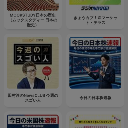
MOOKSTUDY日本の歴史
きょうカブ！＠マーケッ
（ムックスタディー 日本の
ト・テラス
歴史）
田村淳のNewsCLUB 今週の
今日の日本株速報
スゴい人