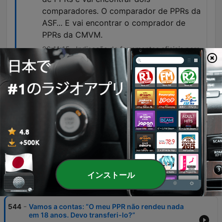
comparadores. O comparador de PPRs da
ASF... E vai encontrar o comprador de
PPRs da CMVM.
00:11:15 · Indicação de ferramentas oficiais para
pesquisar as melhores opções de mercado em
Portugal.
Não está a perder dinheiro, mas está a
perder valor, e, portanto, vai mudar.
00:16:33 · Reflexão sobre o impacto da inflação
no capital que não é investido com rentabilidade
positiva.
インストール
エピソード
-
544
Vamos a contas: “O meu PPR não rendeu nada
em 18 anos. Devo transferi-lo?”