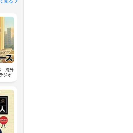
て見る
- 海外
ラジオ