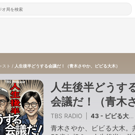
ャスト
人生後半どうする会議だ！（青木さやか、ビビる大木）
人生後半どうす
会議だ！（青木
やか、ビビる大
TBS RADIO
|
43 - ビビる大木の日本探訪
木）
青木さやか、ビビる大木。