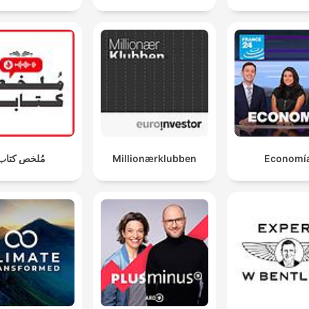
مُلخص كتاب
Millionærklubben
Economí