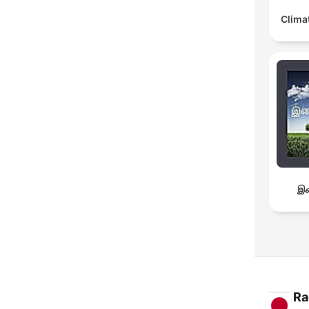
Clima
இச
Ra