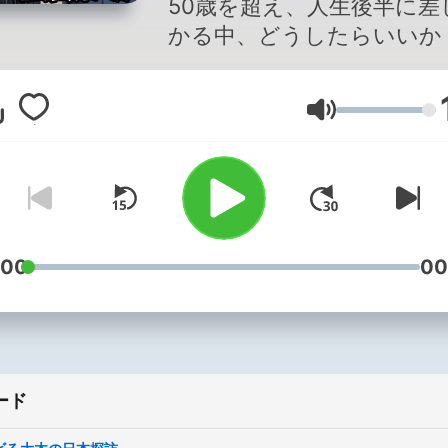
50歳を超え、人生後半に差
かる中、どうしたらいいか
ーだこーだ話し合う会議！
kaigida@tbs.co.jp
音量
:00
00
ード