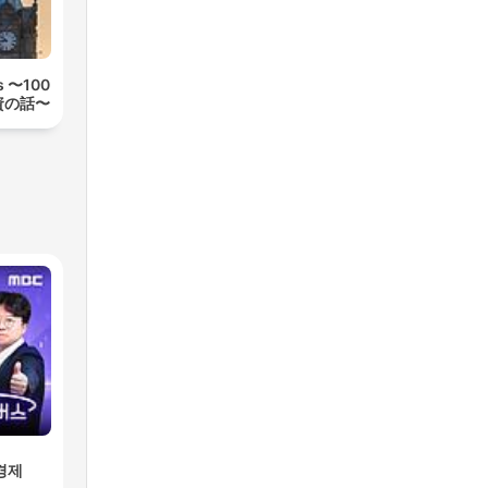
rs 〜100
資の話〜
경제