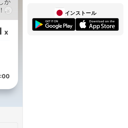
しか
！あ
インストール
✉
1
x
:00