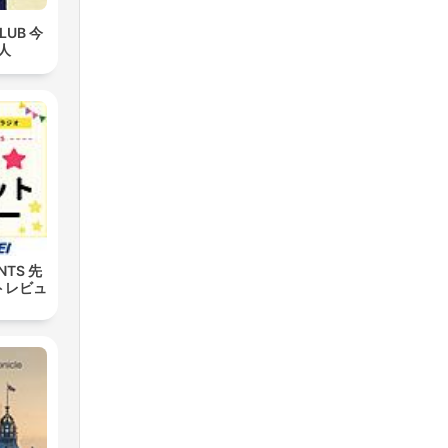
LUB 今
人
NTS 先
トレビュ