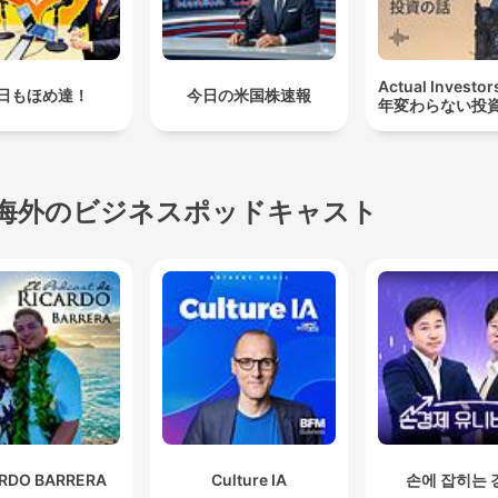
Actual Investo
日もほめ達！
今日の米国株速報
年変わらない投
海外のビジネスポッドキャスト
ARDO BARRERA
Culture IA
손에 잡히는 