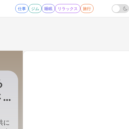
仕事
ジム
睡眠
リラックス
旅行
る
さ
共に