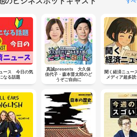
他のビジネスポッドキャスト
すべ
真誠presents 大久保
ュース 今日の気
聞く経済ニュース 
佳代子・森本晋太郎のど
になる話題
メディア超多読
うぞご自由に