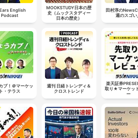
MOOKSTUDY日本の歴
 Ears English
田村淳のNewsC
史（ムックスタディー
Podcast
週のスゴい
日本の歴史）
楽天証券PRESE
カブ！＠マーケッ
週刊 日経トレンディ＆
取り★マーケッ
ト・テラス
クロストレンド
ー