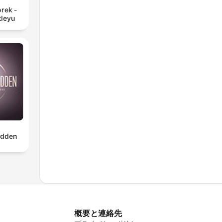
rek -
tleyu
dden
概要と連絡先