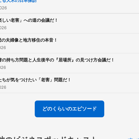
ビる大木の日本探訪
026
楽しい老害」への道の会議だ！
026
想の夫婦像と地方移住の本音！
026
箸の持ち方問題と人生後半の『居場所』の見つけ方会議だ！
026
たちが気をつけたい「老害」問題だ！
026
どのくらいのエピソード