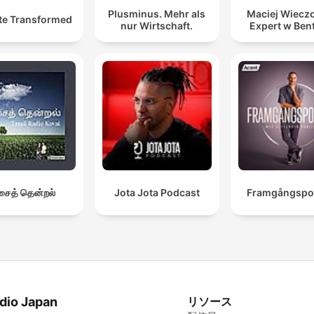
Plusminus. Mehr als
Maciej Wieczo
te Transformed
nur Wirtschaft.
Expert w Ben
ைத் தென்றல்
Jota Jota Podcast
Framgångspo
dio Japan
リソース