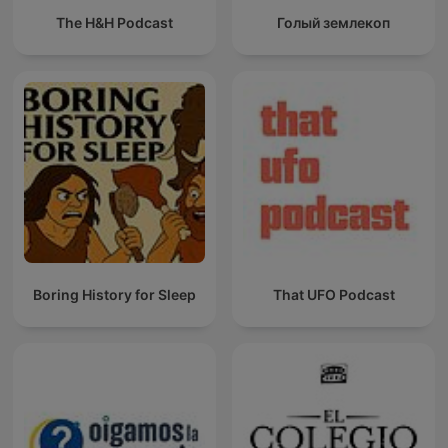
The H&H Podcast
Голый землекоп
Boring History for Sleep
That UFO Podcast