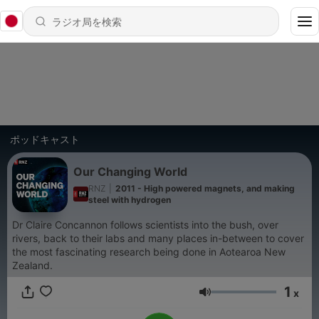
ポッドキャスト
Our Changing World
RNZ
|
2011 - High powered magnets, and making
steel with hydrogen
Dr Claire Concannon follows scientists into the bush, over
rivers, back to their labs and many places in-between to cover
the most fascinating research being done in Aotearoa New
Zealand.
1
x
音量