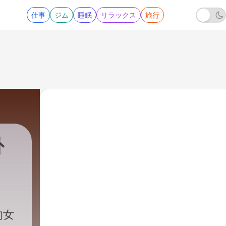
仕事
ジム
睡眠
リラックス
旅行
卦
的女