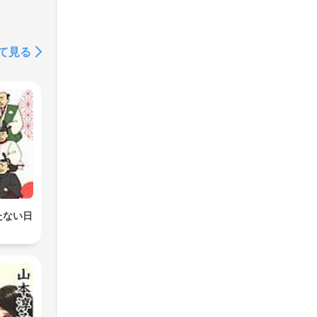
て見る
たない日