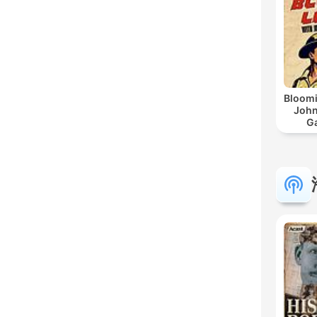
Bloomi
John
G