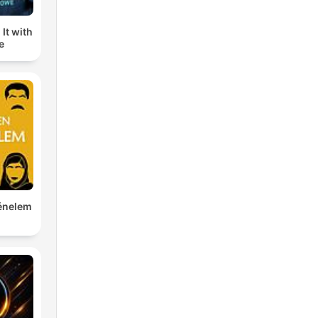
It with
e
ténelem