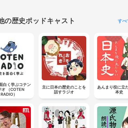
他の歴史ポッドキャスト
すべ
面白く学ぶコテン
主に日本の歴史のことを
あんまり役に立
オ （COTEN
話すラジオ
本史
RADIO）