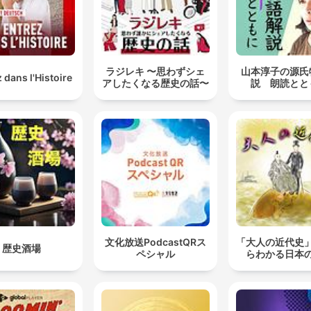
ラジレキ 〜思わずシェ
山本淳子の源氏
 dans l'Histoire
アしたくなる歴史の話〜
説 朗読とと
文化放送PodcastQRス
「大人の近代史
歴史酒場
ペシャル
らわかる日本