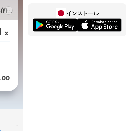
界的
インストール
 英
1
x
國暴
女兒
，居
生孩
 原
:00
級
八
）：
orydot