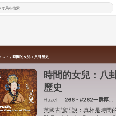
ャスト
時間的女兒：八卦歷史
時間的女兒：八
歷史
Hazel
|
266 - #262一群厚臉皮的無恥局！騙錢騙命騙國家，根本沒有騎士精神的中世紀：偉王之死｜玫瑰情仇06
英國古諺語說：真相是時間