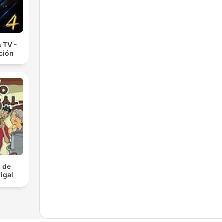
 TV -
cción
 de
igal