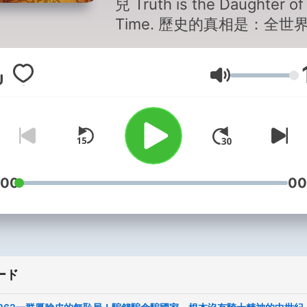
兒 Truth is the Daughter of
Time. 歷史的真相是：全世
古人原來都多姿多彩！ 整個中世
紀歐洲，貴族都用體垢保養？
音量
國夫妻離個婚，差點搞到全
動？ 埃及法老娶皇后，姊妹
都是對象？ 歐洲國王沒小三
然破壞國家安全？ 法國王后
子，成了公開表演節目？ 別笑古
人日子悶，其實人家超會玩～
:00
00
來歷史不無聊，原來歷史超
嗨！ 歡迎來和Hazel一起聽
卦，聊歷史～ 請Hazel吃下午
茶，讓她繼續說故事（贊助
ード
https://linkgoods.com/hist
商業合作請聯繫：