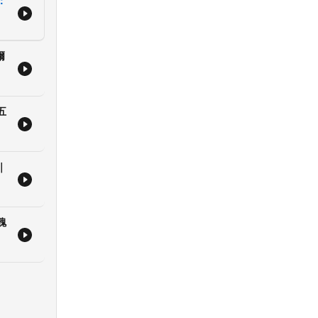
：
com
m/HazelsDoT
爾
五
｜
瑰