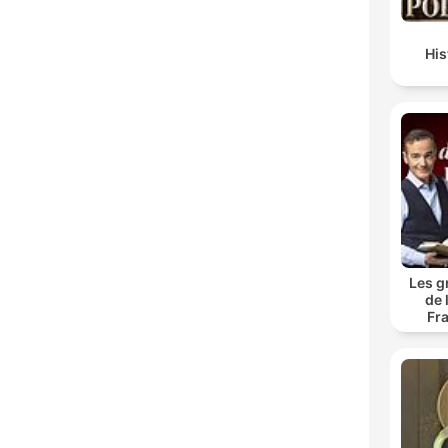
Hi
Les g
de 
Fr