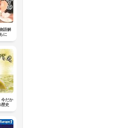
物語解
もに
」今だか
の歴史