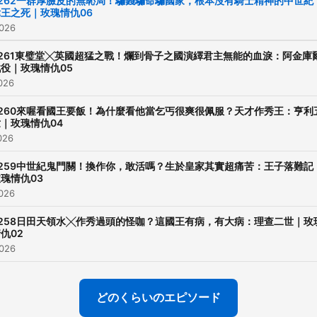
#262一群厚臉皮的無恥局！騙錢騙命騙國家，根本沒有騎士精神的中世紀
偉王之死｜玫瑰情仇06
hazels.tidbitstory@gmail.
026
臉書看古人：
https://www.facebook.co
#261東璧堂╳英國超猛之戰！爛到骨子之國演繹君主無能的血淚：阿金庫
役｜玫瑰情仇05
-- Hosting provided by
026
SoundOn
#260來喔看國王要飯！為什麼看他當乞丐很爽很佩服？天才作秀王：亨利
｜玫瑰情仇04
026
#259中世紀鬼門關！換作你，敢活嗎？生於皇家其實超痛苦：王子落難記
瑰情仇03
026
#258日田天領水╳作秀過頭的怪咖？這國王有病，有大病：理查二世｜玫
仇02
026
どのくらいのエピソード