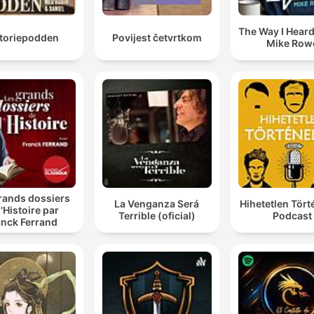
The Way I Heard 
storiepodden
Povijest četvrtkom
Mike Row
rands dossiers
La Venganza Será
Hihetetlen Tör
l'Histoire par
Terrible (oficial)
Podcast
anck Ferrand