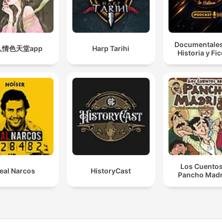
Documentales
人情色天堂app
Harp Tarihi
Historia y Fi
Los Cuentos
eal Narcos
HistoryCast
Pancho Madr