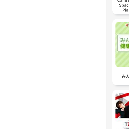
Calm 
Spac
Pia
Relax
Readi
み