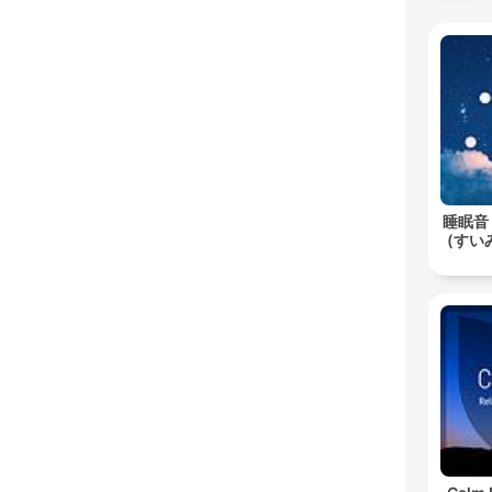
睡眠音
(すいみ