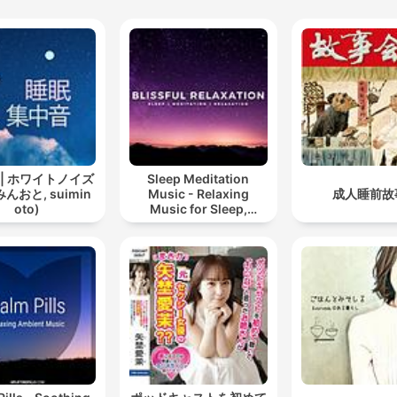
 | ホワイトノイズ
Sleep Meditation
んおと, suimin
Music - Relaxing
成人睡前故
oto)
Music for Sleep,
Meditation &
Relaxation