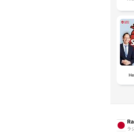
He
Ra
ラ