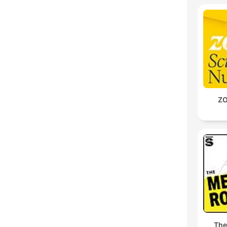
ZO
The