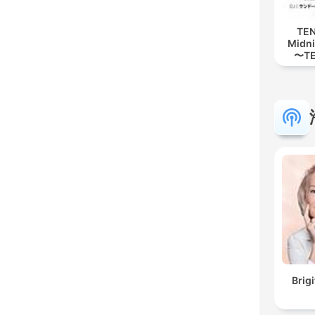
TEN
Midni
〜T
Brig