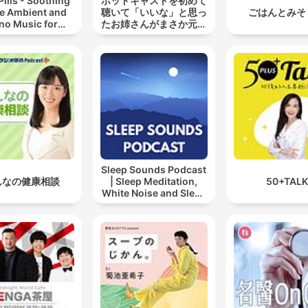
Pills - Soothing
ポッドキャストを初めて
e Ambient and
聴いて「いいな」と思っ
ごはんとみそ
no Music for
たお姉さんがまさか元セ
ing, Sleeping,
クシー女優の矢埜
ng, or Mindful
Meditation
Sleep Sounds Podcast
んなの健康相談
| Sleep Meditation,
50+TALK
White Noise and Sleep
Music