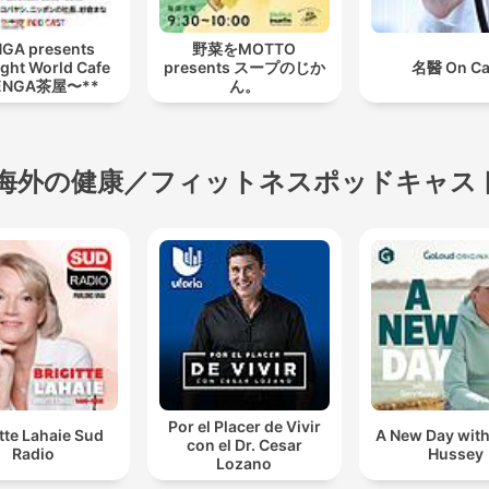
GA presents
野菜をMOTTO
ght World Cafe
presents スープのじか
名醫 On Ca
ENGA茶屋〜**
ん。
海外の健康／フィットネスポッドキャス
Por el Placer de Vivir
itte Lahaie Sud
A New Day with
con el Dr. Cesar
Radio
Hussey
Lozano