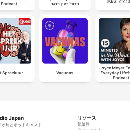
[KBS] 건강 
Podcast
פרופ' רענן ברגר
Joyce Meyer En
t Spreekuur
Vacunas
Everyday Life®
Podcast
dio Japan
リソース
配信局
ジオ局とポッドキャスト
ウィジェット