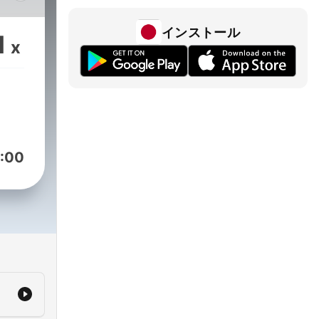
を優
トレ
インストール
1
x
るた
で
手助
ック
心と
手伝
:00