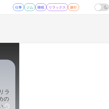
仕事
ジム
睡眠
リラックス
旅行
|
196 - 细雨伴随雷鸣的宁静夜晚 - 睡眠、冥想
リラ
めの
い環