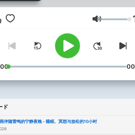
境音や自然の音が、あなた
しい眠りへと導きます。ス
スを和らげ、心を落ち着け
音量
めの背景音を楽しむことが
き、日常の喧騒から離れる
けをします。安心してリラ
スできる空間を作り出し、
体をリフレッシュさせるお
:00
00
いをします。
ード
雨伴随雷鸣的宁静夜晚 - 睡眠、冥想与放松的10小时
026