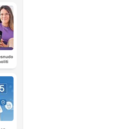
Desnudo
liti