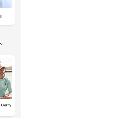
ll
ト
 Gerry