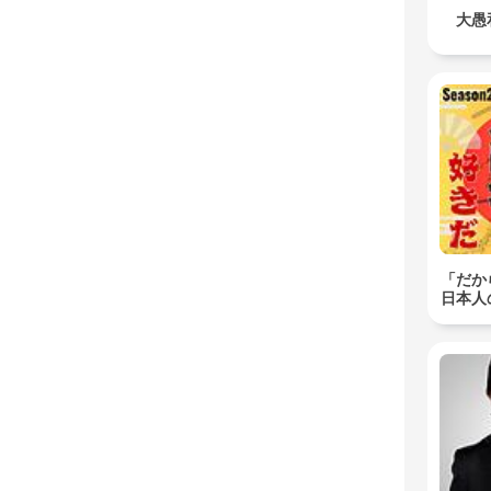
大愚
「だか
日本人