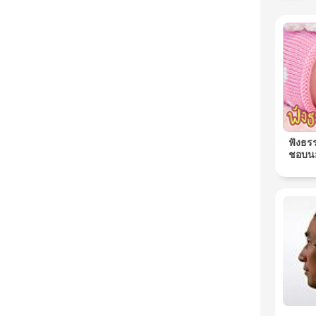
ฟังธร
ชอบนอ