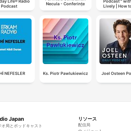
day Life® Radio
Podcast™ with
Necula - Conferințe
Podcast
Lively | How t
drinking alc
Hİ NEFESLER
Ks. Piotr Pawlukiewicz
Joel Osteen P
dio Japan
リソース
配信局
ジオ局とポッドキャスト
ウィジェット