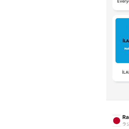
Every
İLA
Ra
ラ