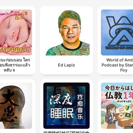
รมะก่อนนอน ใคร
World of Amb
นฟังธรรมะแล้ว
Ed Lapiz
Podcast by Sta
หลับ จ
Foy