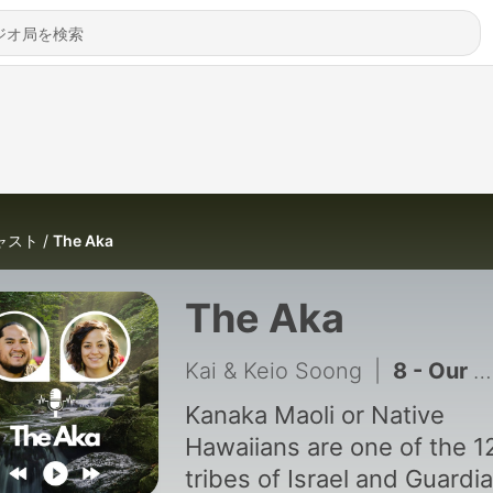
ャスト
The Aka
The Aka
Kai & Keio Soong
|
8 - Our Dog Almost Died
Kanaka Maoli or Native
Hawaiians are one of the 1
tribes of Israel and Guardi