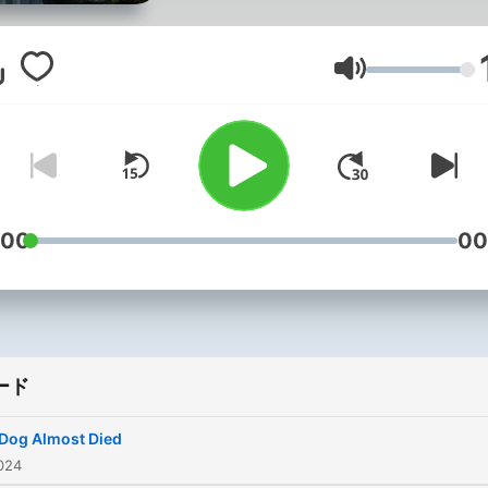
of The Gateway to Heaven. M
husband and I who both
belong to this tribe have a
音量
message for the collective 
now more than ever, we n
to come together as a who
while a spiritual war rages 
all around us and most
:00
00
tragically, within us. This is a
space for seekers of real tr
from the root: Heaven- A p
we are all Indigenous to. T
ード
Aka.
Dog Almost Died
024