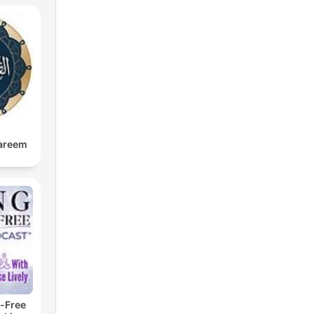
kareem
-Free