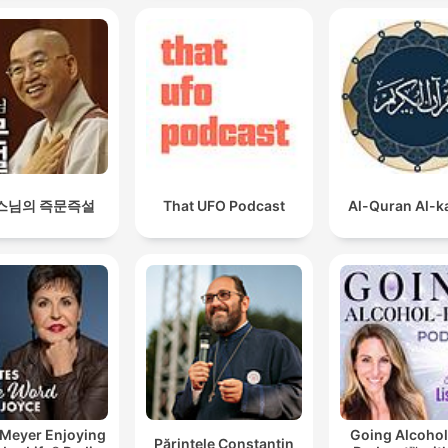
스님의 즉문즉설
That UFO Podcast
Al-Quran Al-
 Meyer Enjoying
Going Alcohol
Părintele Constantin