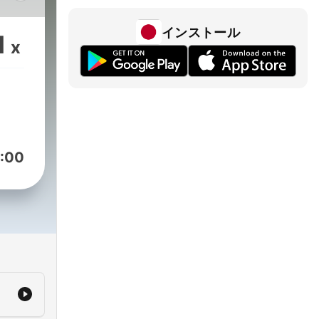
y
インストール
1
x
that
eed
le
on
:00
uth,
lace
he