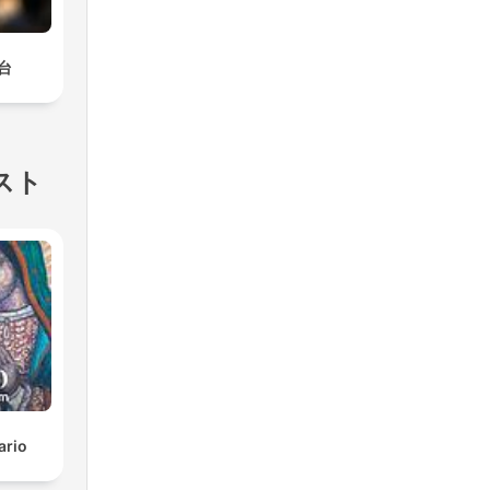
台
スト
ario