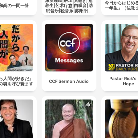
深度睡眠|解压|冥想|疗愈
今日からはじめ
和尚の一問一答
养生|艺术疗愈|白噪音|助
一年生」（仏教
眠音乐|轻音乐|苏阳阳频
道
ら人間が好きだ」
Pastor Rick's 
CCF Sermon Audio
の魂を呼び覚ます
Hope