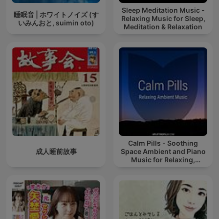
Sleep Meditation Music -
睡眠音 | ホワイトノイズ (す
Relaxing Music for Sleep,
いみんおと, suimin oto)
Meditation & Relaxation
Calm Pills - Soothing
成人睡前故事
Space Ambient and Piano
Music for Relaxing,
Sleeping, Reading, or
Mindful Meditation