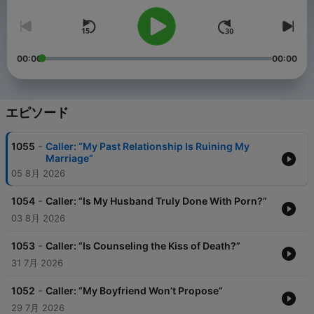
00:00
00:00
エピソード
-
1055
Caller: “My Past Relationship Is Ruining My
Marriage”
05 8月 2026
-
1054
Caller: “Is My Husband Truly Done With Porn?”
03 8月 2026
-
1053
Caller: “Is Counseling the Kiss of Death?”
31 7月 2026
-
1052
Caller: “My Boyfriend Won’t Propose”
29 7月 2026