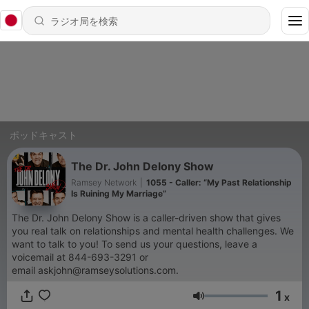
ポッドキャスト
The Dr. John Delony Show
Ramsey Network
|
1055 - Caller: “My Past Relationship
Is Ruining My Marriage”
The Dr. John Delony Show is a caller-driven show that gives
you real talk on relationships and mental health challenges. We
want to talk to you! To send us your questions, leave a
voicemail at 844-693-3291 or
email askjohn@ramseysolutions.com.
1
x
音量