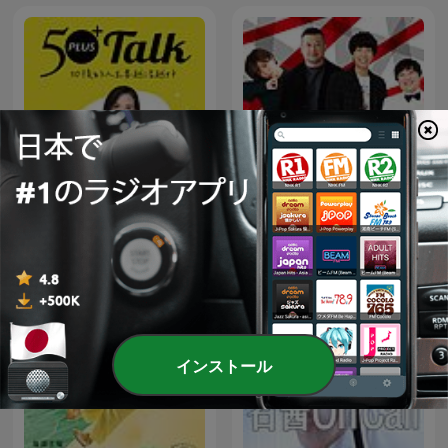
TENGA presents Midnight
50+TALK
World Cafe 〜TENGA茶
屋〜**
インストール