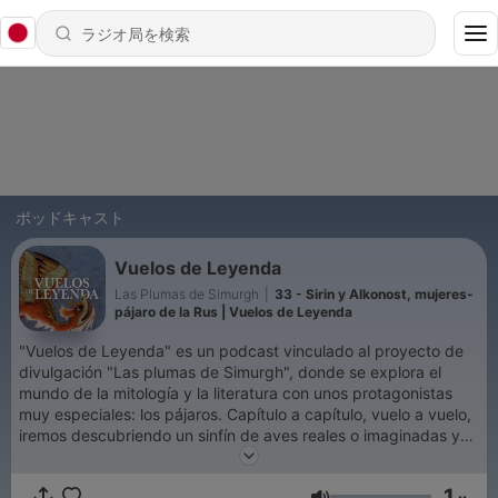
ポッドキャスト
Vuelos de Leyenda
Las Plumas de Simurgh
|
33 - Sirin y Alkonost, mujeres-
pájaro de la Rus | Vuelos de Leyenda
"Vuelos de Leyenda" es un podcast vinculado al proyecto de
divulgación "Las plumas de Simurgh", donde se explora el
mundo de la mitología y la literatura con unos protagonistas
muy especiales: los pájaros. Capítulo a capítulo, vuelo a vuelo,
iremos descubriendo un sinfín de aves reales o imaginadas y
su importancia dentro del pensamiento mitológico y
sobrenatural a lo largo de la historia.
1