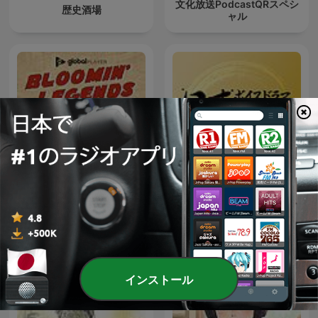
文化放送PodcastQRスペシ
歴史酒場
ャル
Bloomin' Legends with
ボイスドラマで学ぶ「日本
Johnny Vaughan & Gavin
の歴史」
Woods
インストール