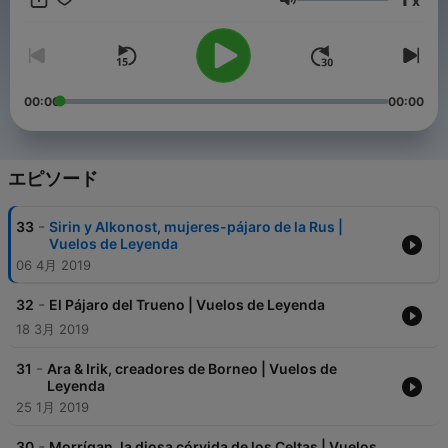
x
音量
00:00
00:00
エピソード
-
33
Sirin y Alkonost, mujeres-pájaro de la Rus |
Vuelos de Leyenda
06 4月 2019
-
32
El Pájaro del Trueno | Vuelos de Leyenda
18 3月 2019
-
31
Ara & Irik, creadores de Borneo | Vuelos de
Leyenda
25 1月 2019
-
30
Morrígan, la diosa córvida de los Celtas | Vuelos