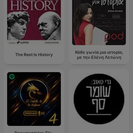
Κάθε γωνία μια ιστορία,
The Rest Is History
με την Ελένη Λετώνη
Documentales TV -