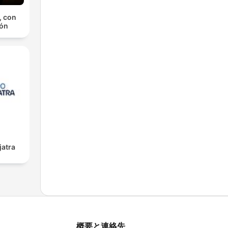
, con
lón
jatra
概要と連絡先