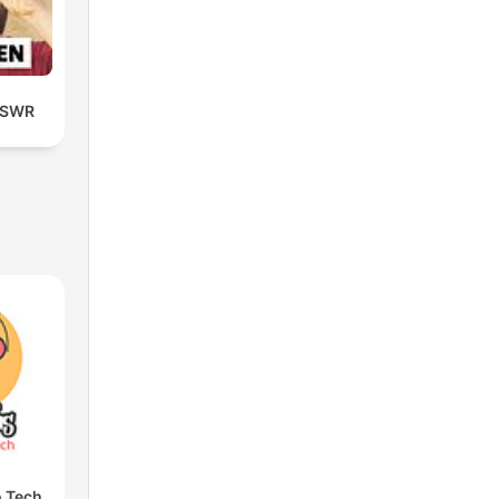
| SWR
o Tech