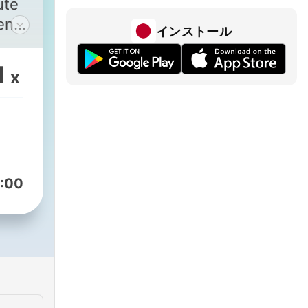
ute
en
インストール
w-
1
x
en,
:00
bo