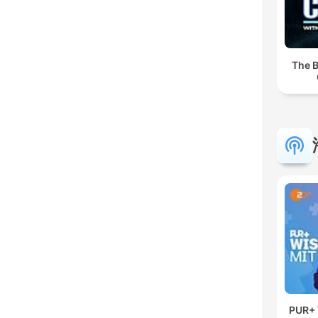
The B
PUR+ 