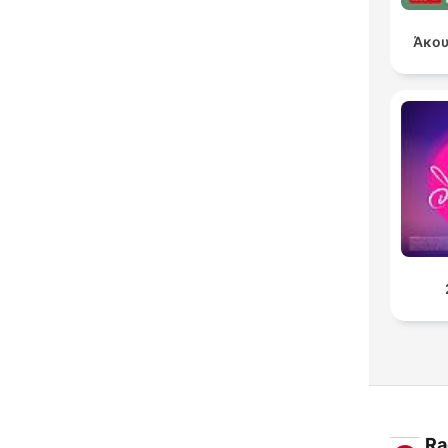
Άκου
Ra