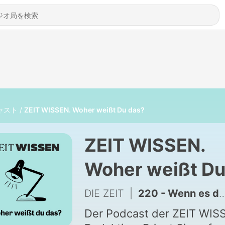
ャスト
ZEIT WISSEN. Woher weißt Du das?
ZEIT WISSEN.
Woher weißt D
das?
DIE ZEIT
|
220 - Wenn es der Arzt mit der Behandlung übertreibt
Der Podcast der ZEIT WIS