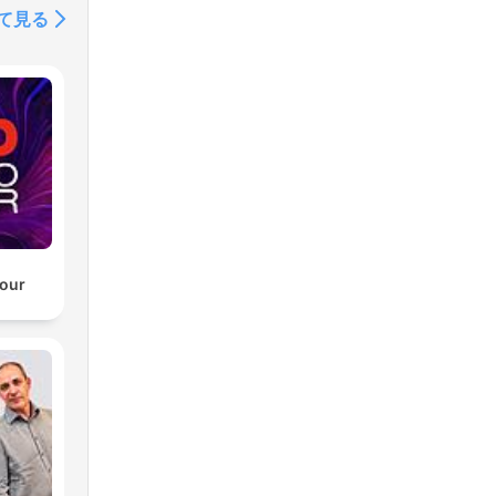
て見る
our