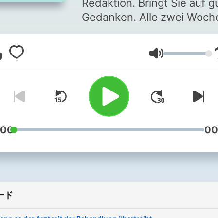
Redaktion. Bringt Sie auf g
Gedanken. Alle zwei Woch
sonntags. Zum ZEIT WISSEN-
Magazin -> www.zeit.de/z
音量
aktuell Zum Wissen auf zeit.de
-> www.zeit.de/wissen Falls
Sie uns nicht nur hören,
sondern auch lesen möcht
testen Sie jetzt das ZEIT
WISSEN-Magazin im
:00
00
Vorteilsabo:
https://abo.zeit.de/zeit-
wissen-magazin-vorteilsa
ード