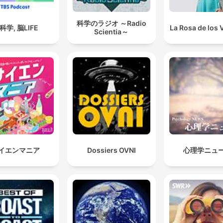
科学のラジオ ～Radio
科学, 脳LIFE
La Rosa de los 
Scientia～
イエンマニア
Dossiers OVNI
心理学ニュ