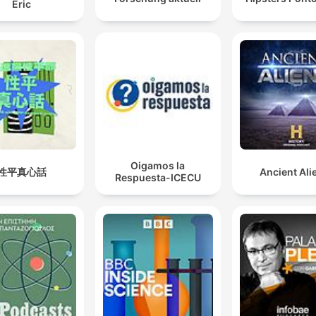
Eric
Oigamos la
性平真心話
Ancient Ali
Respuesta-ICECU