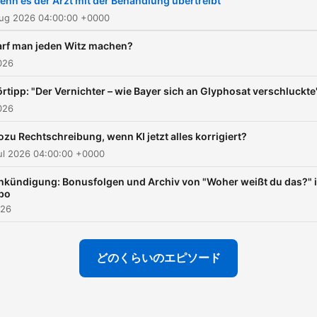
enn es der Arzt mit der Behandlung übertreibt
Aug 2026 04:00:00 +0000
arf man jeden Witz machen?
026
rtipp: "Der Vernichter – wie Bayer sich an Glyphosat verschluckte
026
zu Rechtschreibung, wenn KI jetzt alles korrigiert?
ul 2026 04:00:00 +0000
nkündigung: Bonusfolgen und Archiv von "Woher weißt du das?" 
bo
026
どのくらいのエピソード