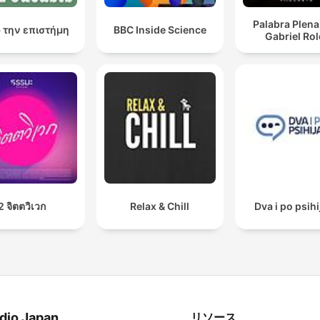
Palabra Plena
 την επιστήμη
BBC Inside Science
Gabriel Ro
2 จิตตวิเวก
Relax & Chill
Dva i po psihi
dio Japan
リソース