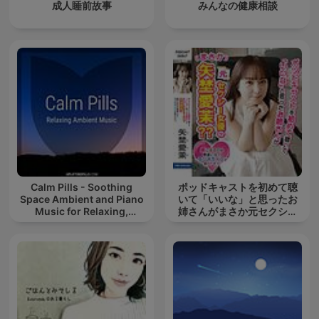
成人睡前故事
みんなの健康相談
Calm Pills - Soothing
ポッドキャストを初めて聴
Space Ambient and Piano
いて「いいな」と思ったお
Music for Relaxing,
姉さんがまさか元セクシー
Sleeping, Reading, or
女優の矢埜
Mindful Meditation