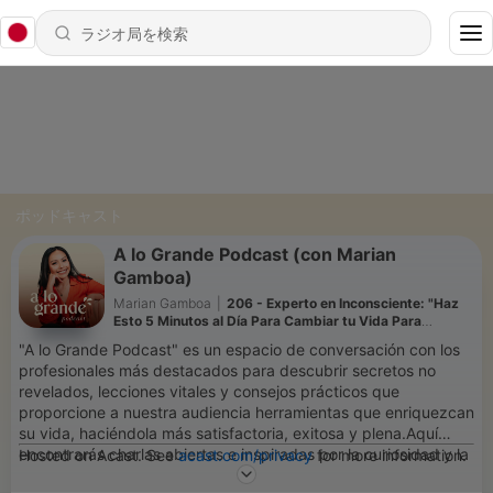
ポッドキャスト
A lo Grande Podcast (con Marian
Gamboa)
Marian Gamboa
|
206 - Experto en Inconsciente: "Haz
Esto 5 Minutos al Día Para Cambiar tu Vida Para
Siempre"
"A lo Grande Podcast" es un espacio de conversación con los
profesionales más destacados para descubrir secretos no
revelados, lecciones vitales y consejos prácticos que
proporcione a nuestra audiencia herramientas que enriquezcan
su vida, haciéndola más satisfactoria, exitosa y plena.Aquí
encontrarás charlas abiertas e inspiradas por la curiosidad y la
Hosted on Acast. See
acast.com/privacy
for more information.
escucha activa, donde se exploran las historias de personas