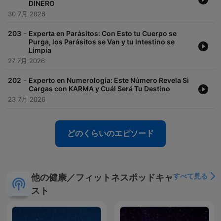
DINERO
30 7月 2026
-
203
Experta en Parásitos: Con Esto tu Cuerpo se
Purga, los Parásitos se Van y tu Intestino se
Limpia
27 7月 2026
-
202
Experto en Numerología: Este Número Revela Si
Cargas con KARMA y Cuál Será Tu Destino
23 7月 2026
どのくらいのエピソード
すべて見る
他の健康／フィットネスポッドキャ
スト