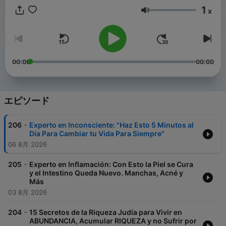
que se destacan en sus áreas de especialidad y que han
1
x
logrado hacerlo “A lo Grande”.
音量
00:00
00:00
エピソード
-
206
Experto en Inconsciente: "Haz Esto 5 Minutos al
Día Para Cambiar tu Vida Para Siempre"
06 8月 2026
-
205
Experto en Inflamación: Con Esto la Piel se Cura
y el Intestino Queda Nuevo. Manchas, Acné y
Más
03 8月 2026
-
204
15 Secretos de la Riqueza Judía para Vivir en
ABUNDANCIA, Acumular RIQUEZA y no Sufrir por