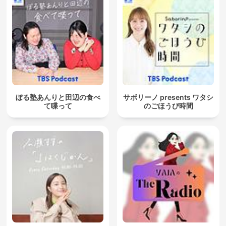
ぼる塾あんりと田辺の食べ
サボリーノ presents ワタシ
て喋って
のごほうび時間