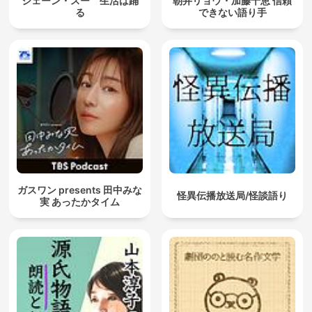
ジェーン・スー 生活は踊
朝井リョウ・加藤千恵 信頼
る
できない語り手
ガスワン presents 田中みな
怪異伝播放送局/怪談語り
実 あったかタイム