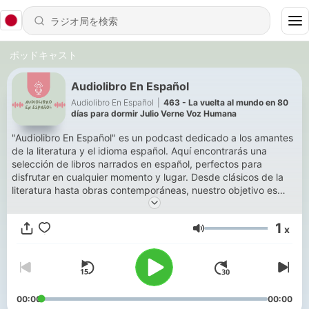
ポッドキャスト
Audiolibro En Español
Audiolibro En Español
|
463 - La vuelta al mundo en 80
días para dormir Julio Verne Voz Humana
"Audiolibro En Español" es un podcast dedicado a los amantes
de la literatura y el idioma español. Aquí encontrarás una
selección de libros narrados en español, perfectos para
disfrutar en cualquier momento y lugar. Desde clásicos de la
literatura hasta obras contemporáneas, nuestro objetivo es
acercarte al maravilloso mundo de los libros a través de la
magia del audio. ¡Acompáñanos en este viaje literario y vive las
1
x
historias como nunca antes!
音量
Conviértete en un supporter de este podcast:
https://www.spreaker.com/podcast/audiolibro-en-espanol-
-6563747/support
.
00:00
00:00