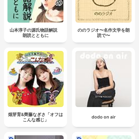
山本淳子の源氏物語解説
ののラジオ〜名作文学を朗
朗読とともに
読で〜
畑芽育&齊藤なぎさ「オフは
dodo on air
こんな感じ」