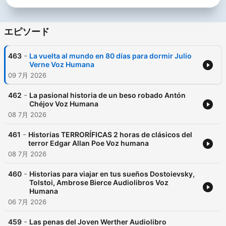
エピソード
-
463
La vuelta al mundo en 80 días para dormir Julio
Verne Voz Humana
09 7月 2026
-
462
La pasional historia de un beso robado Antón
Chéjov Voz Humana
08 7月 2026
-
461
Historias TERRORÍFICAS 2 horas de clásicos del
terror Edgar Allan Poe Voz humana
08 7月 2026
-
460
Historias para viajar en tus sueños Dostoievsky,
Tolstoi, Ambrose Bierce Audiolibros Voz
Humana
06 7月 2026
-
459
Las penas del Joven Werther Audiolibro