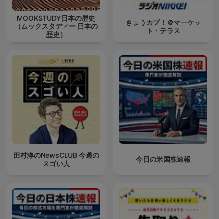
MOOKSTUDY日本の歴史
きょうカブ！＠マーケッ
（ムックスタディー 日本の
ト・テラス
歴史）
田村淳のNewsCLUB 今週の
今日の米国株速報
スゴい人