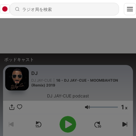
ポッドキャスト
DJ
DJ JAY-CUE
|
16 - DJ JAY-CUE - MOOMBAHTON
(Remix) 2019
DJ JAY-CUE podcast
1
x
音量