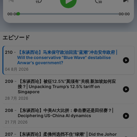
00:00
00:00
エピソード
-
210
【东谈西论】马来保守政治回流“蓝潮”冲击安华政府 |
Will the conservative "Blue Wave" destabilise
Anwar's government?
04 8月 2026
-
209
【东谈西论】被征12.5%“莫须有”关税 新加坡如何应
接？| Unpacking Trump’s 12.5% tariff on
Singapore
28 7月 2026
-
208
【东谈西论】中美AI大比拼：拳击赛还是田径赛？|
Deciphering US-China AI dynamics
21 7月 2026
-
207
【东谈西论】柔佛州选挡不住“绿潮” | Did the Johor