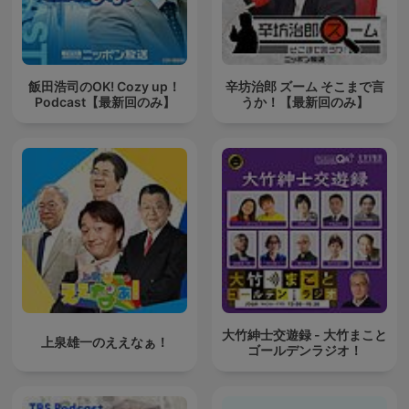
飯田浩司のOK! Cozy up！
辛坊治郎 ズーム そこまで言
Podcast【最新回のみ】
うか！【最新回のみ】
大竹紳士交遊録 - 大竹まこと
上泉雄一のええなぁ！
ゴールデンラジオ！