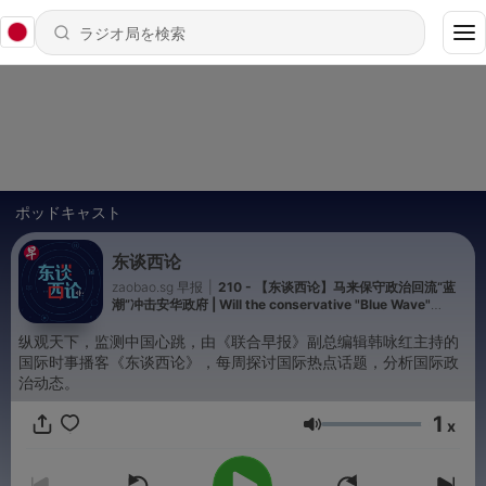
ポッドキャスト
东谈西论
zaobao.sg 早报
|
210 - 【东谈西论】马来保守政治回流“蓝
潮”冲击安华政府 | Will the conservative "Blue Wave"
destabilise Anwar's government?
纵观天下，监测中国心跳，由《联合早报》副总编辑韩咏红主持的
国际时事播客《东谈西论》，每周探讨国际热点话题，分析国际政
治动态。
1
x
音量