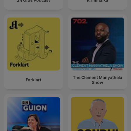
24 Oras Podcast
Kriminálka
The Clement Manyathela
Forklart
Show