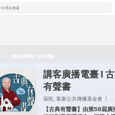
ャスト
講客廣播電臺 I 古典有聲書
講客廣播電臺 I 
有聲書
張民, 客家公共傳播基金會
|
6
【古典有聲書】由第59屆廣