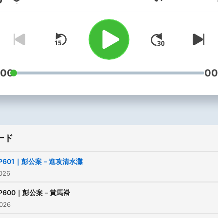
音量
:00
00
ード
P601｜彭公案－進攻清水灘
026
P600｜彭公案－黃馬褂
026