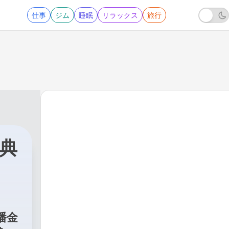
仕事
ジム
睡眠
リラックス
旅行
古典
06 - EP601｜彭公案－進攻清水灘
播金