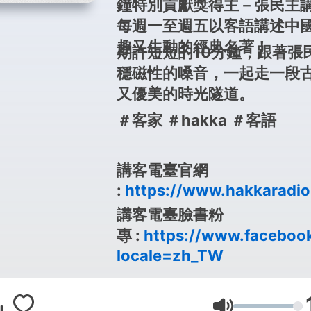
鐘特別貢獻獎得主－張民主
每週一至週五以客語講述中
趣又生動的經典名著！
期許短短的10分鐘，跟著張
穩磁性的嗓音，一起走一段
又優美的時光隧道。
＃客家 ＃hakka ＃客語
講客電臺官網
:
https://www.hakkaradio
講客電臺臉書粉
專 :
https://www.faceboo
locale=zh_TW