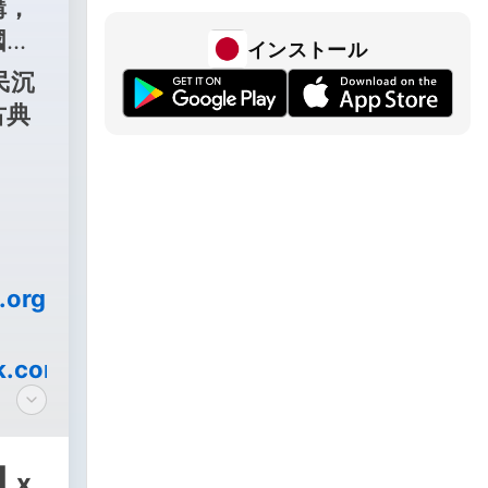
講，
國有
インストール
民沉
古典
.org.tw/
k.com/hakkaradio105.9?
1
x