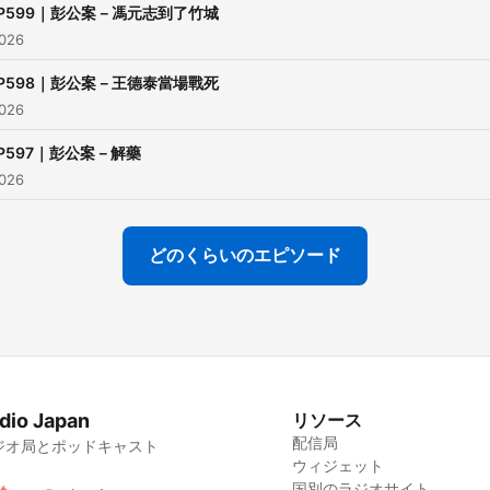
P599｜彭公案－馮元志到了竹城
026
P598｜彭公案－王德泰當場戰死
026
P597｜彭公案－解藥
026
どのくらいのエピソード
dio Japan
リソース
配信局
ジオ局とポッドキャスト
ウィジェット
国別のラジオサイト