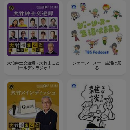
大竹紳士交遊録 - 大竹まこと
ジェーン・スー 生活は踊
ゴールデンラジオ！
る