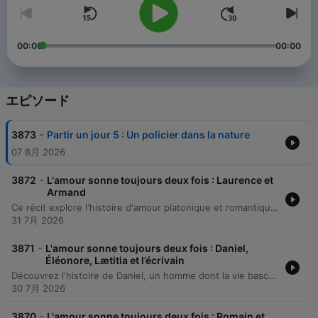
00:00
00:00
エピソード
-
3873
Partir un jour 5 : Un policier dans la nature
07 8月 2026
-
3872
L'amour sonne toujours deux fois : Laurence et
Armand
Ce récit explore l'histoire d'amour platonique et romantique entre Laurence, une adolescente, et Armand, un pêcheur de trente ans son aîné, dans le village de Portivy. À travers des souvenirs empreints de nostalgie, on découvre comment Laurence passait ses étés à l'observer et à rêver d'une connexion avec lui. L'épisode relate également la transition de Laurence d'une vie parisienne vers un nouveau départ à Portivy aux côtés d'Armand, après que ce dernier a traversé une période de rupture et de dépression. Le récit décrit leur rapprochement physique et émotionnel, l'adaptation d'Armand au monde urbain, puis leur décision commune de s'installer durablement en Bretagne.
31 7月 2026
-
3871
L'amour sonne toujours deux fois : Daniel,
Éléonore, Lætitia et l’écrivain
Découvrez l'histoire de Daniel, un homme dont la vie bascule après avoir été quitté par sa compagne Laetitia pour un écrivain célèbre. Consumé par la jalousie, il prépare un attentat meurtrier en s'alliant à l'épouse de son rival. Cet épisode relate également comment la tension violente a laissé place à une transformation profonde. Des décennies plus tard, malgré les blessures passées, Daniel et Eléonore ont su transformer leur relation en une amitié durable et cordiale.
30 7月 2026
-
3870
L'amour sonne toujours deux fois : Romain et