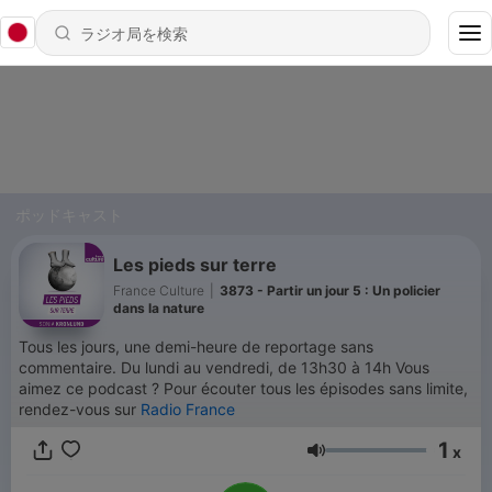
ポッドキャスト
Les pieds sur terre
France Culture
|
3873 - Partir un jour 5 : Un policier
dans la nature
Tous les jours, une demi-heure de reportage sans
commentaire. Du lundi au vendredi, de 13h30 à 14h Vous
aimez ce podcast ? Pour écouter tous les épisodes sans limite,
rendez-vous sur
Radio France
1
x
音量