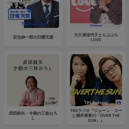
大久保佳代子とらぶぶら
安住紳一郎の日曜天国
LOVE
TBSラジオ『ジェーン・スー
武田鉄矢・今朝の三枚おろ
と堀井美香の「OVER THE
し
SUN」』