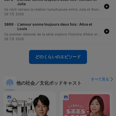
Julia
Ce récit retrace la relation tumultueuse entre Julia et Romain, née d'un coup de foudre à la fin des années 1990. Entre passion cinématographique et quête de simplicité, leur histoire est marquée par l'instabilité émotionnelle de Julia et son besoin de mise en scène, menant inévitablement à une rupture. Trente ans plus tard, un message inattendu provoque leurs retrouvailles. Le récit explore la transition d'une passion adolescente vers une relation plus mature et authentique, où l'artifice de la séduction a laissé place à l'acceptation de soi et à la simplicité.
29 7月 2026
-
3869
L'amour sonne toujours deux fois : Alice et
Louis
Ce premier épisode de la série explore l'histoire d'Alice et Louis, deux anciens camarades de classe qui se retrouvent des années plus tard. Après une reprise de contact via les réseaux sociaux, une passion clandestine s'installe alors qu'ils mènent tous deux des vies de famille séparées. Le récit détaille la complexité de leur relation extra-conjugale, marquée par des épreuves personnelles et le traumatisme professionnel d'Alice. Entre secret et nécessité de discrétion, le couple trouve refuge dans une création artistique commune mêlant écriture et photopoésie.
28 7月 2026
どのくらいのエピソード
すべて見る
他の社会／文化ポッドキャスト