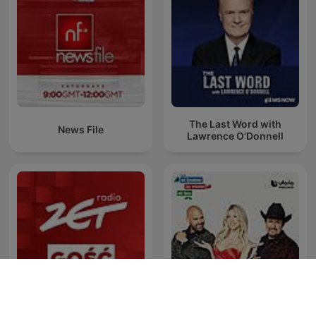
The Last Word with
News File
Lawrence O’Donnell