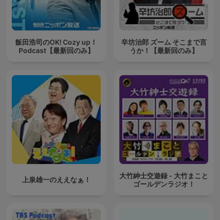
飯田浩司のOK! Cozy up！
辛坊治郎 ズーム そこまで言
Podcast【最新回のみ】
うか！【最新回のみ】
大竹紳士交遊録 - 大竹まこと
上泉雄一のええなぁ！
ゴールデンラジオ！