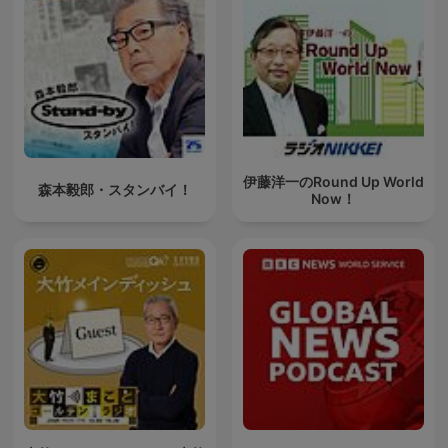
伊藤洋一のRound Up World
森本毅郎・スタンバイ！
Now！