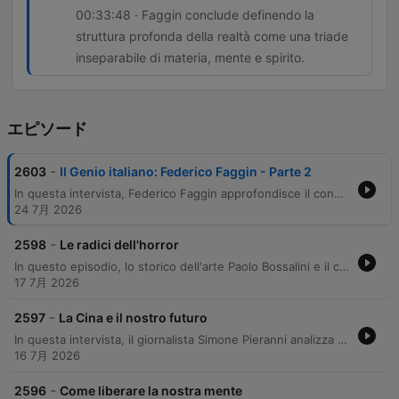
00:33:48 · Faggin conclude definendo la
struttura profonda della realtà come una triade
inseparabile di materia, mente e spirito.
エピソード
-
2603
Il Genio italiano: Federico Faggin - Parte 2
In questa intervista, Federico Faggin approfondisce il concetto di responsabilità individuale e critica lo scientismo, una visione che riduce la realtà a pura meccanica o matematica. L'autore esplora i limiti dell'intelligenza artificiale, sottolineando come la coscienza sia un campo fondamentale che precede la materia. Il dialogo prosegue analizzando l'integrazione necessaria tra scienza e spiritualità, proponendo una visione olistica in cui ragione e intuizione convergono. Faggin sostiene che la realtà sia un'unità composta da materia, mente e spirito, superando la separazione tra l'aspetto razionale e quello esperienziale.
24 7月 2026
-
2598
Le radici dell'horror
In questo episodio, lo storico dell'arte Paolo Bossalini e il conduttore analizzano la natura della tortura, distinguendo tra l'immaginario gotico-letterario e la realtà storica. La discussione esplora come molti strumenti famosi siano in realtà invenzioni romantiche successive, mentre la vera violenza storica era più rudimentale. Il percorso prosegue analizzando l'evoluzione verso forme moderne di tortura psicologica, come la privazione del sonno, e il ruolo dell'iconografia religiosa nel rappresentare il martirio. Infine, viene tracciato un parallelismo tra la gogna storica e la moderna 'gogna mediatica' dei social network.
17 7月 2026
-
2597
La Cina e il nostro futuro
In questa intervista, il giornalista Simone Pieranni analizza l'evoluzione del rapporto tra Cina e Stati Uniti, passando dalla fascinazione per il modello americano degli anni '80 alla moderna competizione tecnologica. Viene esplorato come la cultura di massa e l'innovazione digitale abbiano trasformato la percezione cinese, portando oggi il Paese a un ruolo di leadership nell'intelligenza artificiale e nella robotica. L'analisi prosegue approfondendo l'avanzamento tecnologico cinese, con particolare attenzione all'integrazione dell'IA nell'educazione e al rapporto tra progresso tecnico e controllo sociale. Infine, viene esaminata la visione sinocentrica della Cina nel contesto geopolitico globale, analizzando le sfide di una possibile mediazione nei conflitti mondiali e il rischio di una futura divergenza tecnologica tra i due blocchi superpotenze.
16 7月 2026
-
2596
Come liberare la nostra mente