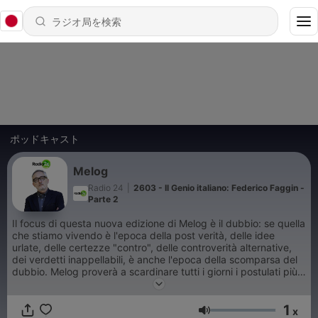
ポッドキャスト
Melog
Radio 24
|
2603 - Il Genio italiano: Federico Faggin -
Parte 2
Il focus di questa nuova edizione di Melog è il dubbio: se quella
che stiamo vivendo è l'epoca della post verità, delle idee
urlate, delle certezze "contro", delle controverità alternative,
dei verdetti inappellabili, è anche l'epoca della scomparsa del
dubbio. Melog proverà a scardinare tutti i giorni i postulati più
ferrei del "flusso" social-mediatico con le sue domande e le sue
provocazioni che porremo ogni volta agli italiani in ascolto.
1
x
音量