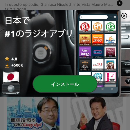
In questo episodio, Gianluca Nicoletti intervista Mauro Manca, mental neurotrainer, per discutere della nuova edizione del libro 'Leggimi nel pensiero'. La conversazione esplora il concetto di 'aggiornamento' mentale e l'importanza di superare i propri 'punti di ripristino' per evitare di rimanere intrappolati in comportamenti o identità basate sul dolore. Il dialogo prosegue analizzando il passaggio dall'analisi del comportamento all'osservazione dell'essenza profonda degli adolescenti, criticando l'uso di etichette cliniche che disumanizzano l'individuo. L'approccio scientifico proposto si focalizza sull'interazione dei fattori che portano al disagio, promuovendo la curiosità e l'impudicizia come strumenti essenziali per la rivelazione di sé contro la frenesia della produttività moderna.
15 7月 2026
-
2595
Un mestiere che non attrae i giovani
Un'analisi approfondita della crisi di forza lavoro nel settore dell'autotrasporto in Italia, con un'intervista ad Alberto Talman, autotrasportatore e influencer su TikTok. La discussione esplora la mancanza di attrattività della professione per i giovani, le difficoltà legate alla formazione e la necessità di cambiare la narrazione sociale del mestiere. Il dibattito affronta inoltre le criticità operative, l'eccessiva burocrazia e la concorrenza sleale delle grandi aziende logistiche. Vengono esaminati gli impatti della delocalizzazione verso l'Est Europa e le normative italiane che penalizzano i conducenti esperti, mettendo a rischio la trasmissione generazionale delle competenze nel settore.
14 7月 2026
どのくらいのエピソード
すべて見る
他のニュースポッドキャスト
インストール