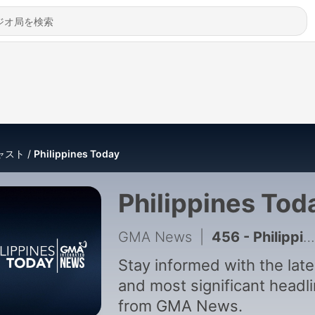
ャスト
Philippines Today
Philippines Tod
GMA News
|
456 - Philippines Today by GMA Integrated News | February 20, 2025
Stay informed with the late
and most significant headl
from GMA News.