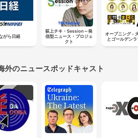
荻上チキ・Session～発
オープニング - 
ながら日経
信型ニュース・プロジェ
とゴールデンラ
クト
海外のニュースポッドキャスト