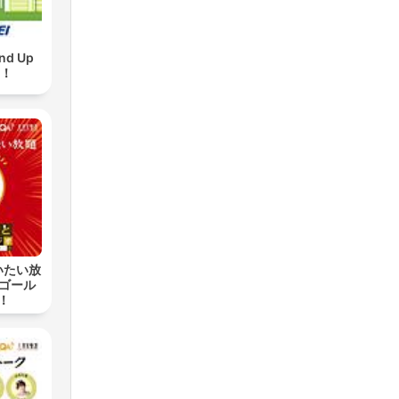
d Up
w！
いたい放
 ゴール
！