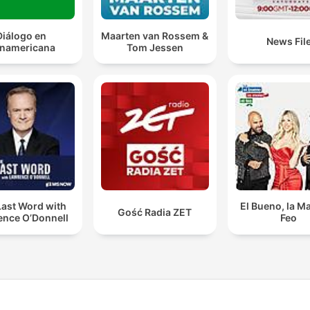
Diálogo en
Maarten van Rossem &
News Fil
namericana
Tom Jessen
Last Word with
El Bueno, la Ma
Gość Radia ZET
ence O’Donnell
Feo