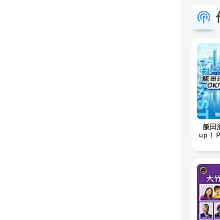
飯田浩
up！ 