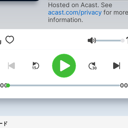
Hosted on Acast. See
acast.com/privacy
for mor
information.
音量
:00
00
ード