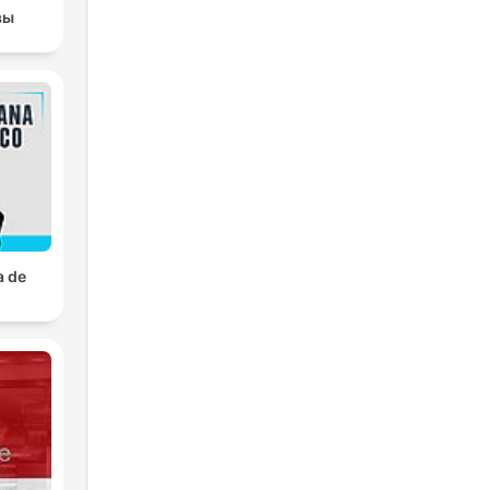
вы
a de