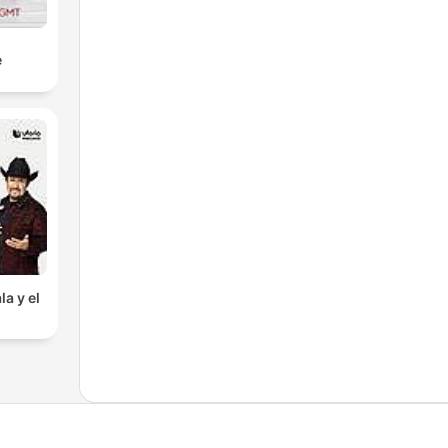
e
la y el