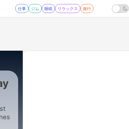
仕事
ジム
睡眠
リラックス
旅行
ay
st
ines