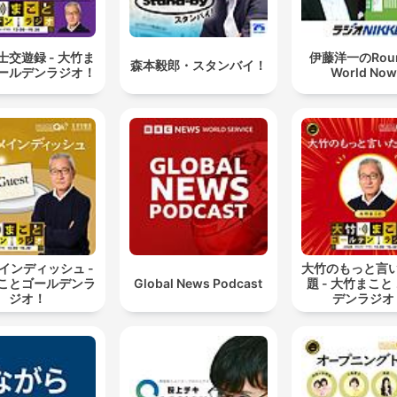
士交遊録 - 大竹ま
伊藤洋一のRoun
森本毅郎・スタンバイ！
ールデンラジオ！
World No
インディッシュ -
大竹のもっと言
ことゴールデンラ
Global News Podcast
題 - 大竹まこと
ジオ！
デンラジオ