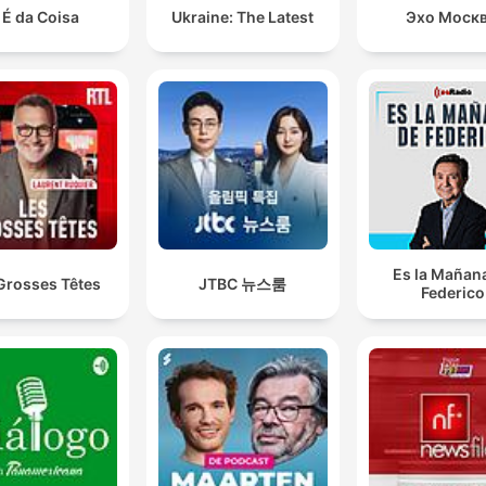
 É da Coisa
Ukraine: The Latest
Эхо Моск
Es la Mañan
Grosses Têtes
JTBC 뉴스룸
Federico