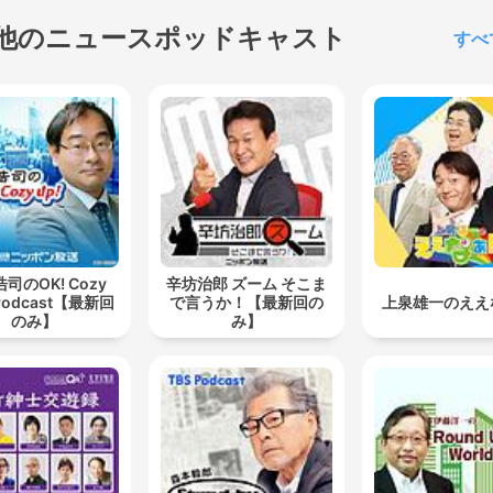
他のニュースポッドキャスト
すべ
司のOK! Cozy
辛坊治郎 ズーム そこま
Podcast【最新回
で言うか！【最新回の
上泉雄一のええ
のみ】
み】