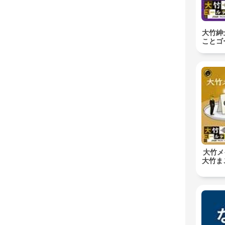
大竹紳
ことゴ
大竹メ
大竹ま