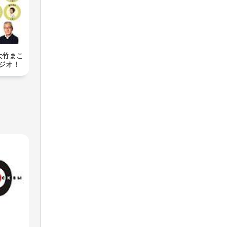
大竹まこ
ジオ！