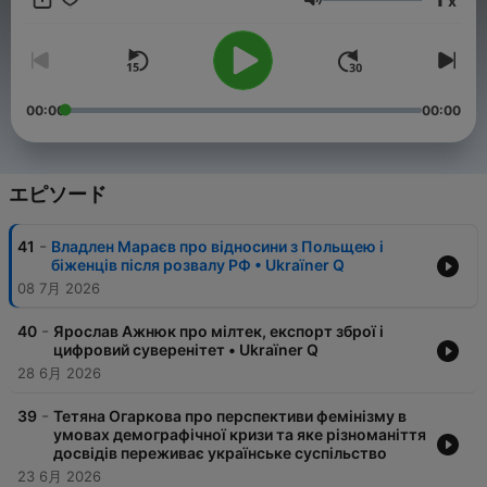
x
допоможуть розмови з тими, хто здатен бачити на кілька
音量
кроків уперед.
00:00
00:00
エピソード
-
41
Владлен Мараєв про відносини з Польщею і
біженців після розвалу РФ • Ukraїner Q
08 7月 2026
-
40
Ярослав Ажнюк про мілтек, експорт зброї і
цифровий суверенітет • Ukraїner Q
28 6月 2026
-
39
Тетяна Огаркова про перспективи фемінізму в
умовах демографічної кризи та яке різноманіття
досвідів переживає українське суспільство
23 6月 2026