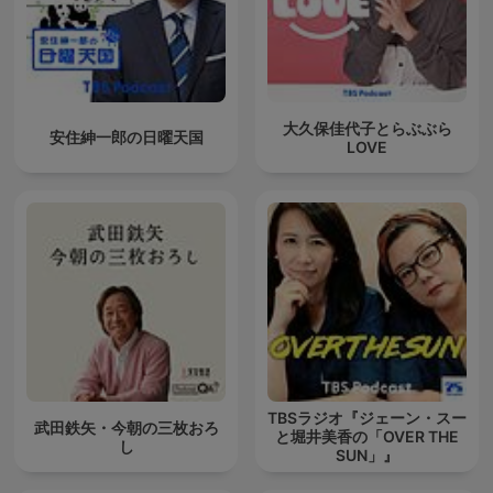
大久保佳代子とらぶぶら
安住紳一郎の日曜天国
LOVE
TBSラジオ『ジェーン・スー
武田鉄矢・今朝の三枚おろ
と堀井美香の「OVER THE
し
SUN」』