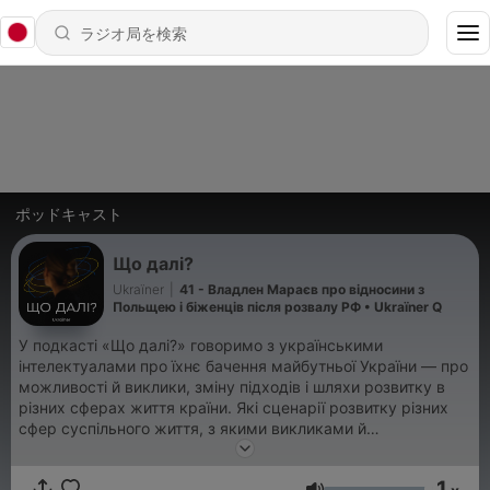
ポッドキャスト
Що далі?
Ukraїner
|
41 - Владлен Мараєв про відносини з
Польщею і біженців після розвалу РФ • Ukraїner Q
У подкасті «Що далі?» говоримо з українськими
інтелектуалами про їхнє бачення майбутньої України — про
можливості й виклики, зміну підходів і шляхи розвитку в
різних сферах життя країни. Які сценарії розвитку різних
сфер суспільного життя, з якими викликами й
можливостями зіткнуться українці і чи достатньо у нас
спроможностей дати цьому раду? Знайти потрібні відповіді
1