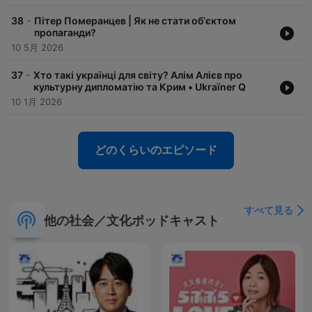
-
38
Пітер Померанцев | Як не стати обʼєктом
пропаганди?
10 5月 2026
-
37
Хто такі українці для світу? Алім Алієв про
культурну дипломатію та Крим • Ukraїner Q
10 1月 2026
どのくらいのエピソード
すべて見る
他の社会／文化ポッドキャスト