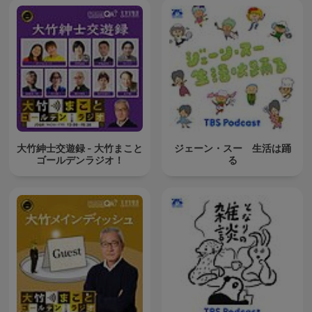
大竹紳士交遊録 - 大竹まこと
ジェーン・スー 生活は踊
ゴールデンラジオ！
る