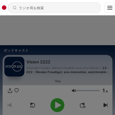
ポッドキャスト
Vision 2222
Amanda Chadee, Mikhail Gladkikh and John Marsh
|
23 -
#22 - Nicolas Freudiger: eco-innovation, watchmaking,
and the future of luxury
Yes
1
x
音量