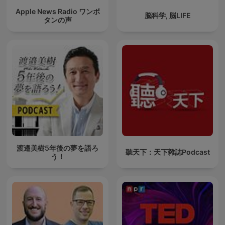
Apple News Radio ワンボ
脳科学, 脳LIFE
タンの声
渡邉美樹5年後の夢を語ろ
聽天下：天下雜誌Podcast
う！