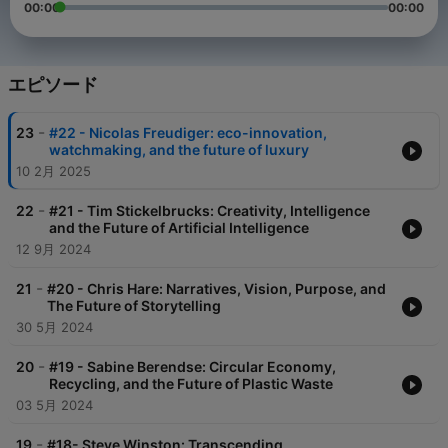
00:00
00:00
エピソード
-
23
#22 - Nicolas Freudiger: eco-innovation,
watchmaking, and the future of luxury
10 2月 2025
-
22
#21 - Tim Stickelbrucks: Creativity, Intelligence
and the Future of Artificial Intelligence
12 9月 2024
-
21
#20 - Chris Hare: Narratives, Vision, Purpose, and
The Future of Storytelling
30 5月 2024
-
20
#19 - Sabine Berendse: Circular Economy,
Recycling, and the Future of Plastic Waste
03 5月 2024
-
19
#18- Steve Winston: Transcending