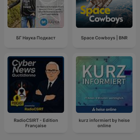
БГ Наука Подкаст
Space Cowboys | BNR
RadioCSIRT - Edition
kurz informiert by heise
Française
online