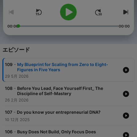
00:00
00:00
エピソード
-
109
My Blueprint for Scaling from Zero to Eight-
Figures in Five Years
29 5月 2026
-
108
Before You Lead, Face Yourself First_ The
Discipline of Self-Mastery
26 2月 2026
-
107
Do you know your entrepreneurial DNA?
10 12月 2025
-
106
Busy Does Not Build, Only Focus Does