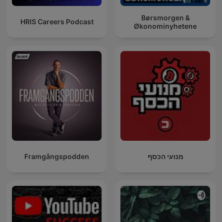
Børsmorgen &
HRIS Careers Podcast
Økonominyhetene
Framgångspodden
מנועי הכסף