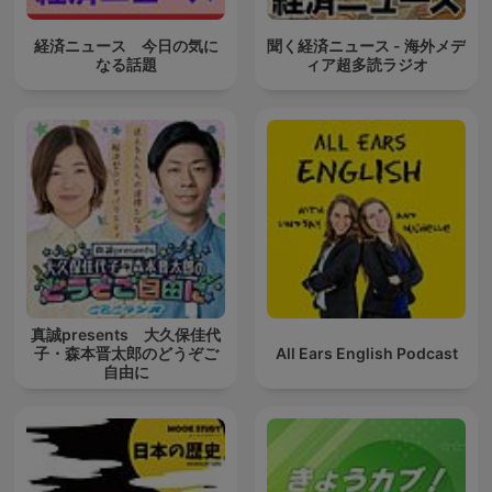
経済ニュース 今日の気に
聞く経済ニュース - 海外メデ
なる話題
ィア超多読ラジオ
真誠presents 大久保佳代
子・森本晋太郎のどうぞご
All Ears English Podcast
自由に