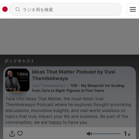
ポッドキャスト
Ideas That Matter Podcast by Vusi
Thembekwayo
Vusi Thembekwayo
|
109 - My Blueprint for Scaling
from Zero to Eight-Figures in Five Years
Tune into Ideas That Matter, the must-listen Vusi
Thembekwayo Podcast where he explores thought-provoking
discussions, innovative insights, and real-world solutions on
topics that truly impact your life and business. Be part of the
conversation, we are happy to have you.
1
x
音量