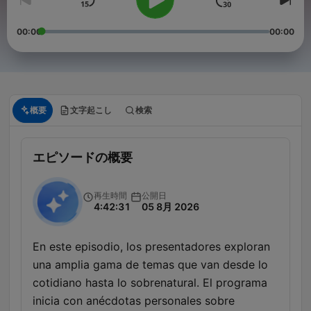
00:00
00:00
概要
文字起こし
検索
エピソードの概要
再生時間
公開日
4:42:31
05 8月 2026
En este episodio, los presentadores exploran
una amplia gama de temas que van desde lo
cotidiano hasta lo sobrenatural. El programa
inicia con anécdotas personales sobre