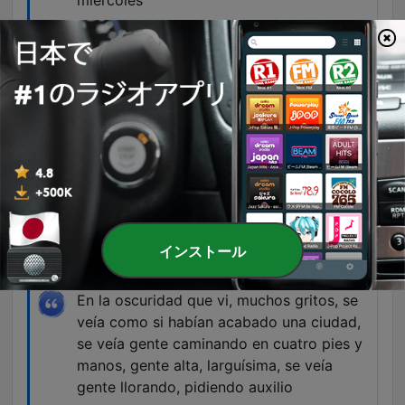
miércoles
00:31:03 · El locutor expresa la frustración de los
hombres ante el temor de enfrentar
consecuencias legales por actos que antes se
consideraban parte del cortejo normal.
su tía Rosa, la misma que estaba
cepillándose a su costado, se encontraba
allá abajo y le hacía señas para que bajara
a jugar.
01:53:08 · Un niño describe una visión aterradora
de un ser que utiliza el rostro de su tía para
インストール
atraerlo hacia el suelo.
En la oscuridad que vi, muchos gritos, se
veía como si habían acabado una ciudad,
se veía gente caminando en cuatro pies y
manos, gente alta, larguísima, se veía
gente llorando, pidiendo auxilio