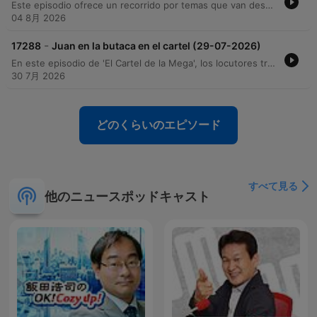
Este episodio ofrece un recorrido por temas que van desde las relaciones sentimentales hasta los fenómenos sobrenaturales. El programa inicia con secciones de 'Casas Infieles' y 'Cartel Paranormal', abordando testimonios sobre infidelidades descubiertas mediante consultas esotéricas, experiencias de injusticia judicial en prisión y dilemas de pareja en la era digital. La segunda parte del programa se sumerge en el misterio con relatos de encuentros con entidades, apariciones en carreteras, visiones demoníacas y sucesos inexplicables vividos por militares y civiles. A través de llamadas de oyentes y entrevistas, se exploran leyendas locales, presencias en cementerios y la búsqueda de protección espiritual ante lo desconocido.
04 8月 2026
-
17288
Juan en la butaca en el cartel (29-07-2026)
En este episodio de 'El Cartel de la Mega', los locutores transitan desde charlas informales sobre la vida cotidiana y la alimentación hasta profundos relatos de lo paranormal. El programa aborda temas que van desde las diferencias culturales en la higiene entre Europa y Latinoamérica, hasta crisis de fidelidad y sospechas de infidelidad presentadas por diversos oyentes. La segunda mitad del programa se sumerge en el terror, con testimonios impactantes sobre presencias en túneles, sueños premonitorios, posesiones espirituales y encuentros con entidades en zonas rurales y militares. A través de historias de miedo, los participantes exploran la frontera entre lo real y lo sobrenatural, cerrando con una intensa reflexión sobre las marcas físicas y el impacto psicológico de lo inexplicable.
30 7月 2026
どのくらいのエピソード
すべて見る
他のニュースポッドキャスト