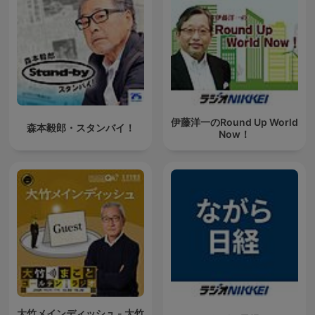
伊藤洋一のRound Up World
森本毅郎・スタンバイ！
Now！
大竹メインディッシュ - 大竹