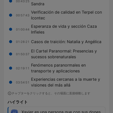
00:43:25
Sandra
Verificación de calidad en Terpel con
00:57:43
Icontec
Esperanza de vida y sección Caza
01:00:44
Infieles
Casos de traición: Natalia y Angélica
01:28:21
El Cartel Paranormal: Presencias y
01:50:37
sucesos sobrenaturales
Fenómenos paranormales en
02:19:11
transporte y aplicaciones
Experiencias cercanas a la muerte y
03:54:51
visiones del más allá
チャプターをクリックすると、その場面に直接移動します
ハイライト
Xavier es una persona que con sus dones,