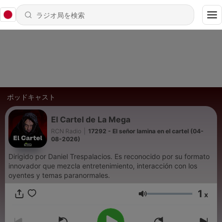
ポッドキャスト
El Cartel de La Mega
RCN Radio
|
17292 - El señor lamina en el cartel (04-
08-2026)
Dirigido por Daniel Trespalacios. Es reconocido por su formato
innovador que mezcla entretenimiento, interacción con los
oyentes y temas paranormales.
1
x
音量