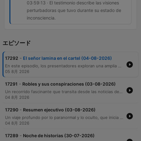
03:59:13 · El testimonio describe las visiones
perturbadoras que tuvo durante su estado de
inconsciencia.
エピソード
-
17292
El señor lamina en el cartel (04-08-2026)
En este episodio, los presentadores exploran una amplia gama de temas que van desde lo cotidiano hasta lo sobrenatural. El programa inicia con anécdotas personales sobre peligros al comer y la falta de privacidad de las celebridades, para luego profundizar en las nuevas dinámicas del cortejo y el miedo al acoso legal. A través de la dinámica 'Casa Infiel', se revelan historias de traición y desconfianza, intercaladas con noticias sobre el fallecimiento de Alfonso Lizarazo y entrevistas sobre la calidad de servicios. El episodio culmina con un extenso recorrido por lo paranormal, incluyendo relatos de experiencias cercanas a la muerte, encuentros con entidades en aviones y transporte, y leyendas urbanas sobre presencias en edificios y sueños.
05 8月 2026
-
17291
Robles y sus conspiraciones (03-08-2026)
Un recorrido fascinante que transita desde las noticias de la Liga BetPlay y dinámicas de pareja hasta profundos misterios arqueológicos. El programa aborda casos de sospechas de infidelidad y testimonios personales, para luego sumergirse en el estudio de civilizaciones antiguas como los mayas, sumerios y olmecas, explorando teorías sobre tecnología avanzada y origen extraterrestre. La emisión culmina con una intensa sección paranormal, donde oyentes comparten relatos de presencias en hospitales, fenómenos astronómicos inexplicables y experiencias de lo sobrenatural que desafían la lógica científica.
04 8月 2026
-
17290
Resumen ejecutivo (03-08-2026)
Un viaje profundo por lo paranormal y lo oculto, que inicia con una entrevista a Monseñor Andrés sobre el discernimiento de visiones divinas frente a engaños demoníacos. El episodio explora la naturaleza del destino, el sufrimiento y las tragedias naturales desde una perspectiva teológica y científica. A través de impactantes testimonios de oyentes, se recorren relatos de posesiones, presencias en instituciones religiosas e inquilinatos marcados por la violencia. La exploración culmina con un análisis de experimentos humanos atroces como el Proyecto MK Ultra y la Unidad 731, para finalizar con una investigación sobre las prácticas de brujería, rituales de dominio y los misterios de lo sobrenatural.
04 8月 2026
-
17289
Noche de historias (30-07-2026)