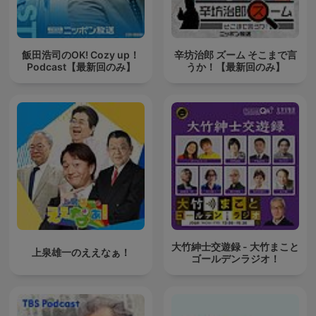
飯田浩司のOK! Cozy up！
辛坊治郎 ズーム そこまで言
Podcast【最新回のみ】
うか！【最新回のみ】
大竹紳士交遊録 - 大竹まこと
上泉雄一のええなぁ！
ゴールデンラジオ！