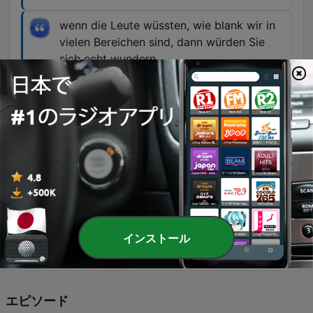
wenn die Leute wüssten, wie blank wir in
vielen Bereichen sind, dann würden Sie
sich echt wundern.
00:24:11 · Der Sprecher betont die gravierende
Unterversorgung und Unvorbereitetheit
Deutschlands im Bereich der Drohnenerkennung.
Die große Herausforderung ist ja, in dem
Moment, wo wir eben nicht sagen, es ist
Russland, geben wir im Prinzip ein Signal
der Schwäche.
00:43:36 · Der Sprecher warnt davor, dass das
Nicht-Benennen des Täters als politisches
インストール
Zeichen der Schwäche interpretiert werden kann.
エピソード