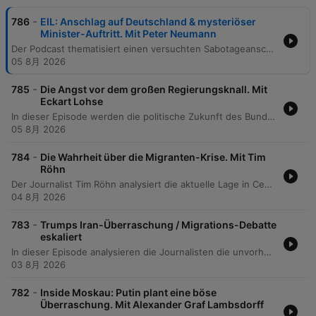
-
786
EIL: Anschlag auf Deutschland & mysteriöser
Minister-Auftritt. Mit Peter Neumann
Der Podcast thematisiert einen versuchten Sabotageanschlag mit einer mit Semtex bestückten Drohne am Flughafen Leipzig-Halle. Der Einsatz von staatlich produziertem Sprengstoff deutet auf professionelle Hintermänner hin und markiert eine neue Qualität der Bedrohung durch gezielte Zerstörungsabsicht. Zudem werden die kritischen Sicherheitslücken in der deutschen Drohnenabwehr sowie die Herausforderungen bei der Identifizierung hybrider Angriffe diskutiert. Im Fokus stehen dabei die Verwundbarkeit strategischer Logistik-Hubs und die politische Schwierigkeit, staatliche Akteure wie Russland trotz hinreichender Indizien eindeutig zu beschuldigen.
05 8月 2026
-
785
Die Angst vor dem großen Regierungsknall. Mit
Eckart Lohse
In dieser Episode werden die politische Zukunft des Bundespräsidentenamtes sowie die verfassungsrechtlichen Herausforderungen bei einer möglichen Vertrauensfrage diskutiert. Dabei stehen potenzielle Nachfolger wie Ilse Aigner oder Boris Rhein im Fokus der Debatte. Zudem analysiert der Podcast die internen Spannungen innerhalb der CDU und SPD, insbesondere im Hinblick auf die Rentenreform und bevorstehende Landtagswahlen in Ostdeutschland. Die Untersuchung beleuchtet zudem die politische Instabilität unter Friedrich Merz und die potenziellen Auswirkungen einer möglichen AfD-Regierung in Sachsen-Anhalt.
05 8月 2026
-
784
Die Wahrheit über die Migranten-Krise. Mit Tim
Röhn
Der Journalist Tim Röhn analysiert die aktuelle Lage in Ceuta nach dem Massenansturm und beleuchtet die Diskrepanz zwischen offiziellen Regierungsangaben und der Realität vor Ort. Dabei werden die Schwierigkeiten bei der Identifizierung von Minderjährigen sowie die politische Instrumentalisierung der Krise thematisiert. Darüber hinaus wird die Vertrauenskrise der spanischen Regierung unter Pedro Sánchez sowie die Nutzung von Migration als politisches Druckmittel durch Marokko diskutiert. Die Episode beleuchtet zudem die wirtschaftliche Bedeutung der Zuwanderung für den spanischen Arbeitsmarkt und die tiefe gesellschaftliche Spaltung Spaniens durch den Aufstieg rechtspopulistischer Kräfte.
04 8月 2026
-
783
Trumps Iran-Überraschung / Migrations-Debatte
eskaliert
In dieser Episode analysieren die Journalisten die unvorhersehbare Außenpolitik von Donald Trump, insbesondere im Hinblick auf die geopolitische Instabilität zwischen dem Iran und Israel sowie die Auswirkungen auf die militärische Abschreckung. Zudem wird die Migrationskrise in Ceuta thematisiert, wobei die schnelle Politisierung durch Verschwörungstheorien und die mediale Dynamik im Fokus stehen. Darüber hinaus beleuchtet der Podcast die politische Instabilität bei der deutschen Rentenreform. Es wird untersucht, wie parteiinterne Differenzen und Wahlkampfinteressen in Ostdeutschland den Kurs von CDU und SPD bei der Debatte um die Rente mit 63 gefährden.
03 8月 2026
-
782
Inside Moskau: Putin plant eine böse
Überraschung. Mit Alexander Graf Lambsdorff