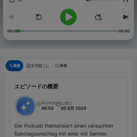
x
oder hier in Deutschland und erzählt, was das Reporterleben
音量
mit ihm persönlich macht. Paul liefert Euch in RONZHEIMER.
Interviews und Analysen, beleuchtet die Hintergründe und ist
live vor Ort - abonniert den Podcast und verpasst keine Folge
mehr.
00:00
00:00
概要
文字起こし
検索
エピソードの概要
再生時間
公開日
46:59
05 8月 2026
Der Podcast thematisiert einen versuchten
Sabotageanschlag mit einer mit Semtex