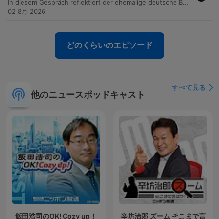
In diesem Gespräch reflektiert der ehemalige deutsche Botschafter in Moskau, Alexander Graf Lambsdorf, über seine diplomatische Tätigkeit unter schwierigen politischen Bedingungen. Er beleuchtet die Herausforderungen der Informationsbeschaffung und Analyse inmitten von Überwachung durch den FSB sowie der konfrontativen russischen Propaganda. Darüber hinaus analysiert er die strategische Entwicklung des Krieges, die Auswirkungen ukrainischer Angriffe auf die russische Infrastruktur und die zunehmende Repression gegen die demokratische Opposition. Das Gespräch thematisiert zudem die tiefgreifenden politischen Folgen des Todes von Alexei Nawalny sowie die Zukunft der deutsch-russischen Beziehungen.
02 8月 2026
どのくらいのエピソード
すべて見る
他のニュースポッドキャスト
飯田浩司のOK! Cozy up！
辛坊治郎 ズーム そこまで言