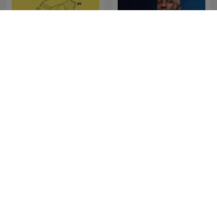
The Clement Manyathela
Forklart
Show
La Republica - Sin guion
SONDHI TALK