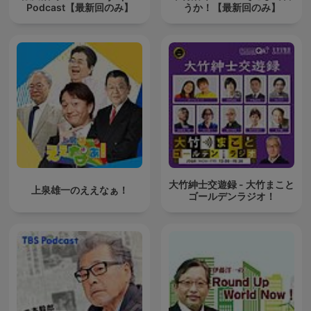
Podcast【最新回のみ】
うか！【最新回のみ】
大竹紳士交遊録 - 大竹まこと
上泉雄一のええなぁ！
ゴールデンラジオ！