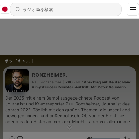
ポッドキャスト
RONZHEIMER.
Paul Ronzheimer
|
786 - EIL: Anschlag auf Deutschland
& mysteriöser Minister-Auftritt. Mit Peter Neumann
Der 2025 mit einem Bambi ausgezeichnete Podcast von
Journalist und Kriegsreporter Paul Ronzheimer, Journalist des
Jahres 2022. Täglich mit den großen Themen, die unser Land
bewegen, innen- und außenpolitisch. Ob von der Frontlinie
oder aus den Hinterzimmern der Macht - aber vor allem immer
ganz nah dran. Paul gibt Euch Einblicke in die wichtigsten
Ereignisse der Welt, egal ob Ukraine, Israel, der US-Wahlkampf
1