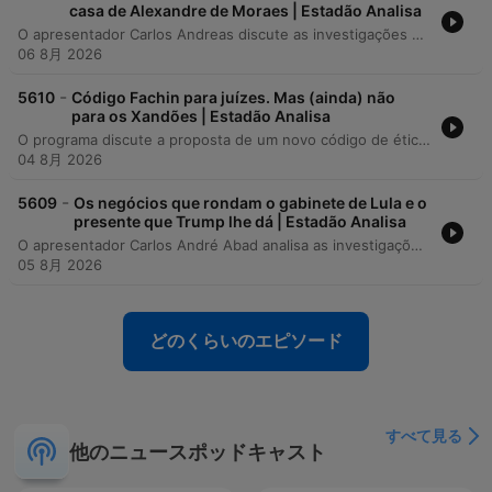
casa de Alexandre de Moraes | Estadão Analisa
O apresentador Carlos Andreas discute as investigações sobre Marco Aurélio Ribeiro, o Marcola, ex-chefe de gabinete de Lula, abordando suspeitas de pagamentos por parte da lobista Roberta Luxinger e possíveis vazamentos de informações sigilosas da Polícia Federal. O episódio também analisa a crise na República após um encontro privado entre Lula, Alexandre de Moraes e Davi Alcolumbre. A análise prossegue com as articulações políticas entre o governo e lideranças do Senado, sugerindo que interesses de sobrevivência política unem figuras de espectros opostos. Por fim, discute-se a escolha de Alfredo Gaspar como vice na chapa de Flávio Bolsonaro, interpretada como uma solução de última instância diante do isolamento político.
06 8月 2026
-
5610
Código Fachin para juízes. Mas (ainda) não
para os Xandões | Estadão Analisa
O programa discute a proposta de um novo código de ética para juízes e as críticas à falta de aplicação similar ao STF, abordando também temas como liberdade de crítica e a defesa das urnas eletrônicas. O debate se estende às investigações da Polícia Federal, manobras processuais no STF e a crise de identidade política do governo Lula. A análise percorre ainda as movimentações políticas para 2030, o crescimento patrimonial de Jacques Wagner e a dinâmica de poder no Congresso através das emendas parlamentares. Por fim, examina-se o isolamento político de Flávio Bolsonaro e as estratégias de discurso antissistema.
04 8月 2026
-
5609
Os negócios que rondam o gabinete de Lula e o
presente que Trump lhe dá | Estadão Analisa
O apresentador Carlos André Abad analisa as investigações sobre Marco Aurélio Santana Ribeiro, o 'Marcola', ex-chefe de gabinete do presidente Lula, que teria recebido um empréstimo de R$ 249 mil de uma lobista. O episódio explora o poder de influência de Marcola no Palácio do Planalto e as implicações éticas dessa relação financeira. A análise também aborda a crise diplomática entre Brasil e Estados Unidos após o cancelamento de vistos de funcionários americanos, interpretado como tentativa de interferência eleitoral, e as estratégias políticas de Lula frente ao cenário internacional. Por fim, discute-se uma investigação da Polícia Federal sobre movimentações financeiras ligadas ao senador Everton Rocha e o cenário político de Flávio Bolsonaro.
05 8月 2026
どのくらいのエピソード
すべて見る
他のニュースポッドキャスト