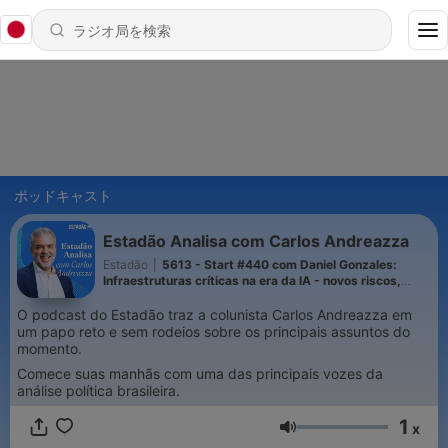
ポッドキャスト
Estadão Analisa com Carlos Andreazza
Estadão
|
5613 - Start #440 com Daniel Gonzales:
Infraestruturas críticas na era da IA - novos riscos,
novas defesas
O podcast do Estadão traz a colunista Carlos Andreazza em
um papo reto e sem rodeios sobre os principais assuntos do
momento.
Comece suas manhãs com uma das principais vozes da
análise política brasileira.
1
x
音量