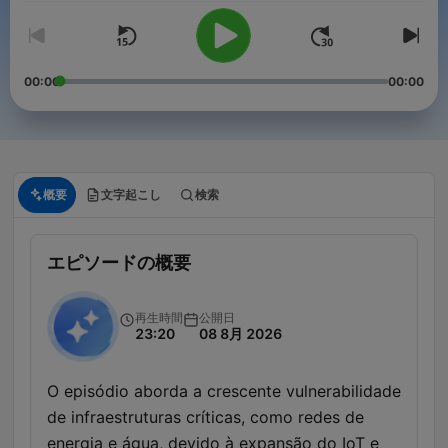
00:00
00:00
概要
文字起こし
検索
エピソードの概要
再生時間
公開日
23:20
08 8月 2026
O episódio aborda a crescente vulnerabilidade
de infraestruturas críticas, como redes de
energia e água, devido à expansão do IoT e