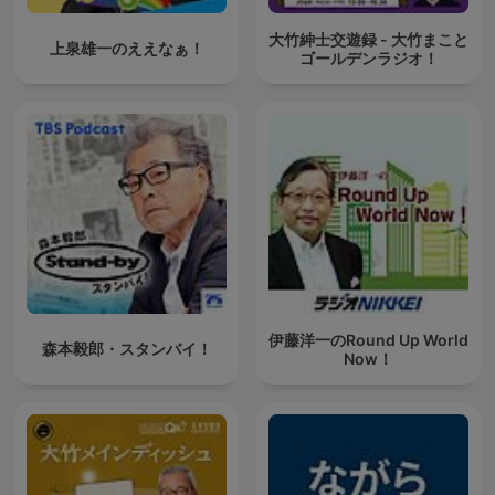
大竹紳士交遊録 - 大竹まこと
上泉雄一のええなぁ！
ゴールデンラジオ！
伊藤洋一のRound Up World
森本毅郎・スタンバイ！
Now！