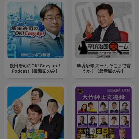
飯田浩司のOK! Cozy up！
辛坊治郎 ズーム そこまで言
Podcast【最新回のみ】
うか！【最新回のみ】