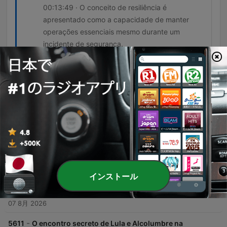
00:13:49 · O conceito de resiliência é
apresentado como a capacidade de manter
operações essenciais mesmo durante um
incidente de segurança.
エピソード
-
5613
Start #440 com Daniel Gonzales:
Infraestruturas críticas na era da IA - novos
riscos, novas defesas
O episódio aborda a crescente vulnerabilidade de infraestruturas críticas, como redes de energia e água, devido à expansão do IoT e ao surgimento de ataques autônomos baseados em IA. A discussão destaca a transição da cibersegurança de um problema técnico para um risco estratégico de negócio e a importância da resiliência cibernética. Além disso, analisa-se como a maturidade digital no Brasil é impulsionada por regulamentações governamentais em setores como finanças e energia, contrastando com a baixa maturidade no agronegócio. O debate conclui defendendo que a inteligência artificial deve atuar de forma colaborativa com o fator humano na defesa cibernética.
08 8月 2026
-
5612
Caso Lulinha: as desconfianças entre André
Mendonça e a direção da Polícia Federal |
インストール
Estadão Analisa
O episódio analisa as crescentes tensões entre a Polícia Federal, o governo Lula e ministros do STF, como André Mendonça e Flávio Dino. O apresentador discute as articulações políticas em ano eleitoral envolvendo figuras como Davi Alcolumbre e os possíveis interesses de sobrevivência política que movem as relações entre os poderes. A discussão aborda ainda suspeitas de vazamentos de informações sigilosas, a autonomia da PF diante de métodos investigativos questionáveis e críticas ao uso de funções ministeriais para fins políticos. O programa também examina o impacto das interferências institucionais na imagem do governo e a disparidade salarial entre magistrados e cidadãos comuns.
07 8月 2026
-
5611
O encontro secreto de Lula e Alcolumbre na