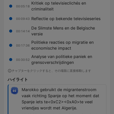
Kritiek op televisieclichés en
00:05:18
criminaliteit
Reflectie op bekende televisieseries
00:09:43
De Slimste Mens en de Belgische
00:14:14
versie
Politieke reacties op migratie en
00:17:36
economische impact
Analyse van politieke paniek en
00:30:52
grensoverschrijdingen
チャプターをクリックすると、その場面に直接移動します
ハイライト
Marokko gebruikt de migrantenstroom
vaak richting Spanje op het moment dat
Spanje iets te<0xC2><0xA0>te veel
vriendjes wordt met Algerije.