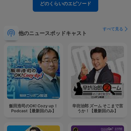
どのくらいのエピソード
すべて見る
他のニュースポッドキャスト
飯田浩司のOK! Cozy up！
辛坊治郎 ズーム そこまで言
Podcast【最新回のみ】
うか！【最新回のみ】