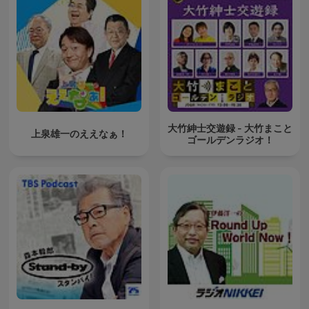
大竹紳士交遊録 - 大竹まこと
上泉雄一のええなぁ！
ゴールデンラジオ！