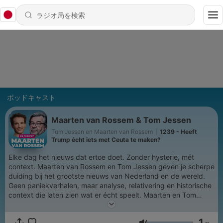
ポッドキャスト
Maarten van Rossem & Tom Jessen
Tom Jessen en Maarten van Rossem
|
1239 - Heeft
Trump écht iets met Ceuta te maken?
Elke dag het nieuws dat ertoe doet. Zonder hysterie, mét
context. Maarten van Rossem en Tom Jessen geven je scherpe
duiding bij het grootste nieuws van Nederland en de wereld.
Geen paniekverhalen, maar analyse, relativering en historische
context die laten zien wat er écht speelt. Maarten en Tom
plaatsen het nieuws in perspectief. Vaak met droge humor, en
regelmatig met de geruststellende conclusie dat het allemaal
1