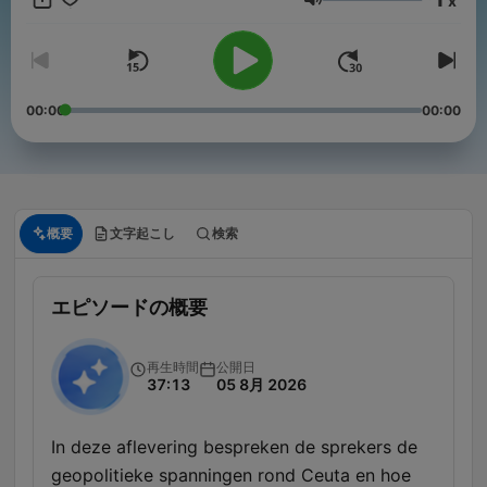
x
wel meevalt. De grootste en best beluisterde nieuwspodcast
音量
van Nederland. Volg deze podcast en merk binnen een week
hoeveel rust en overzicht dat oplevert.
00:00
00:00
概要
文字起こし
検索
エピソードの概要
再生時間
公開日
37:13
05 8月 2026
In deze aflevering bespreken de sprekers de
geopolitieke spanningen rond Ceuta en hoe