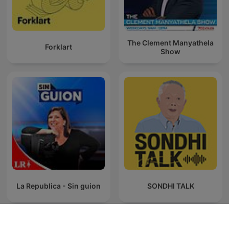
The Clement Manyathela
Forklart
Show
La Republica - Sin guion
SONDHI TALK