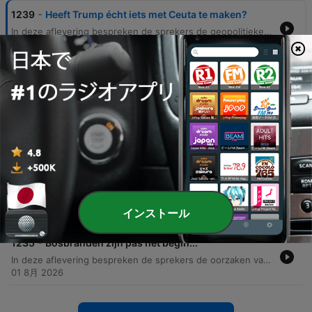
-
1239
Heeft Trump écht iets met Ceuta te maken?
In deze aflevering bespreken de sprekers de geopolitieke spanningen rond Ceuta en hoe migratie door Marokko als politiek pressiemiddel wordt ingezet. Daarnaast wordt er kritisch gekeken naar de fascinatie voor criminaliteit in de media, de economische impact van immigratie en de politieke reacties op zichtbare migratiestromen. Verder wordt er gereflecteerd op televisieclichés en bekende series zoals The Crown en De Sopranos. Het gesprek behandelt ook de verschillen tussen de Belgische en Nederlandse versies van De Slimste Mens, evenals persoonlijke ervaringen in Duitsland en het ontkrachten van complottheorieën rondom politieke figuren.
05 8月 2026
-
1238
Hoe migratie Europa uit elkaar drijft
In deze aflevering deelt de host persoonlijke gewoontes, van zijn liefde voor Texel tot zijn dagelijkse ritme in Utrecht. De gesprekken verschuiven vervolgens naar diepere thema's, zoals de historische context en het verdwijnen van pejoratieve termen. Daarnaast bespreken de sprekers migratiecijfers in Nederland en de herkomst van bepaalde woorden. Ook wordt er ingegaan op een nieuwe tv-promotie over Europa en de uitdagingen waar het continent voor staat, waaronder de dreiging van populisme.
04 8月 2026
-
1237
In het brein van een Trump-kiezer
In deze aflevering analyseren de sprekers het politieke sentiment in Amerika en de opkomst van populistische leiders zoals Trump en Berlusconi. Er wordt gekeken naar hoe nostalgie, economische ongelijkheid en een gebrek aan vertrouwen in de overheid mensen vatbaar maken voor manipulatie door charismatische figuren. Daarnaast bespreken de sprekers politieke polarisatie, de invloed van angst voor verandering en het fenomeen van 'kletsmajoors' in de politiek. De discussie breidt zich uit naar de impact van AI op de arbeidsmarkt en de subjectiviteit van nieuwsconsumptie.
03 8月 2026
-
1236
Is de kiezer klaar met de rechtsstaat?
De sprekers analyseren de toenemende politieke polarisatie en de opkomst van ultra-rechts in Nederland en Polen, waarbij ze kijken naar hoe partijen zoals de VVD en PiS naar rechts opschuiven. Daarnaast wordt de vergelijking getrokken met de sociaal-economische tweedeling tussen stad en platteland in de VS en de gevolgen van de Brexit.
インストール
02 8月 2026
-
1235
Bosbranden zijn pas het begin...
In deze aflevering bespreken de sprekers de oorzaken van megabranden in Zuid-Europa en Californië, waarbij ze wijzen naar het gebruik van brandbare monoculturen en menselijke factoren zoals klimaatopwarming en uitbreiding van bewoning. Daarnaast wordt de kwetsbaarheid van infrastructuur voor brand en watertekorten geanalyseerd, met een kritische blik op het gebrek aan preventief onderhoud. De discussie breidt zich uit naar de economische groei van 0,4% in het eerste kwartaal en de schuldvraag voor het gebrekkige beheer van vitale voorzieningen. De sprekers wijzen neoliberalisme en marktwerking aan als de drijvende krachten achter de huidige staat van de infrastructuur.
01 8月 2026