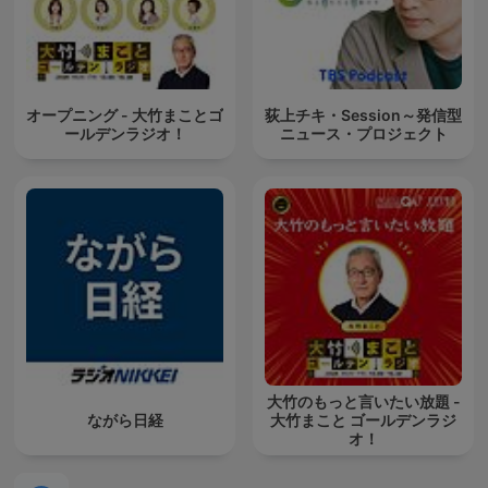
オープニング - 大竹まことゴ
荻上チキ・Session～発信型
ールデンラジオ！
ニュース・プロジェクト
大竹のもっと言いたい放題 -
ながら日経
大竹まこと ゴールデンラジ
オ！