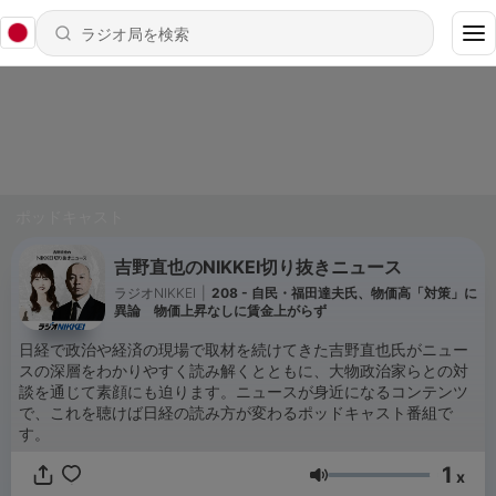
ポッドキャスト
吉野直也のNIKKEI切り抜きニュース
ラジオNIKKEI
|
208 - 自民・福田達夫氏、物価高「対策」に
異論 物価上昇なしに賃金上がらず
日経で政治や経済の現場で取材を続けてきた吉野直也氏がニュー
スの深層をわかりやすく読み解くとともに、大物政治家らとの対
談を通じて素顔にも迫ります。ニュースが身近になるコンテンツ
で、これを聴けば日経の読み方が変わるポッドキャスト番組で
す。
1
x
音量