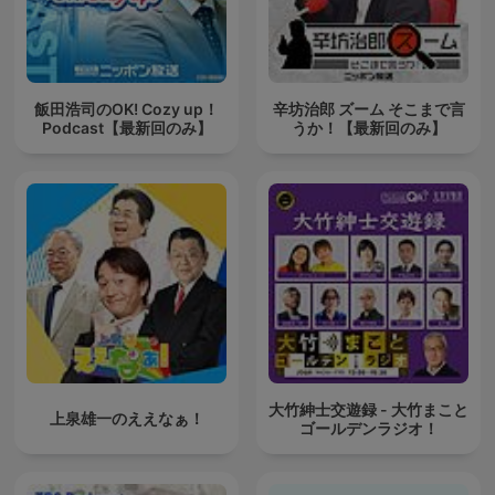
飯田浩司のOK! Cozy up！
辛坊治郎 ズーム そこまで言
Podcast【最新回のみ】
うか！【最新回のみ】
大竹紳士交遊録 - 大竹まこと
上泉雄一のええなぁ！
ゴールデンラジオ！