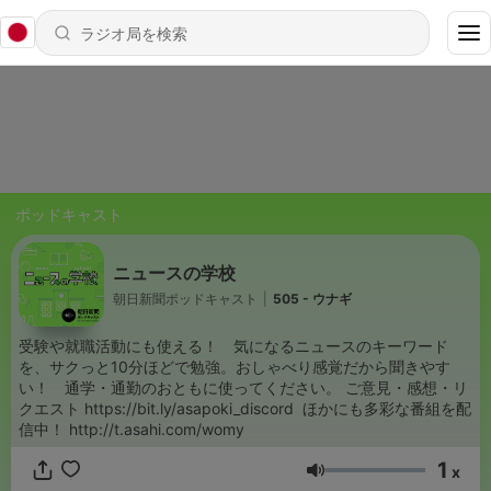
ポッドキャスト
ニュースの学校
朝日新聞ポッドキャスト
|
505 - ウナギ
受験や就職活動にも使える！ 気になるニュースのキーワード
を、サクっと10分ほどで勉強。おしゃべり感覚だから聞きやす
い！ 通学・通勤のおともに使ってください。 ご意見・感想・リ
クエスト https://bit.ly/asapoki_discord ほかにも多彩な番組を配
信中！ http://t.asahi.com/womy
1
x
音量