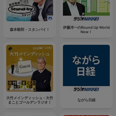
伊藤洋一のRound Up World
森本毅郎・スタンバイ！
Now！
大竹メインディッシュ - 大竹
ながら日経
まことゴールデンラジオ！