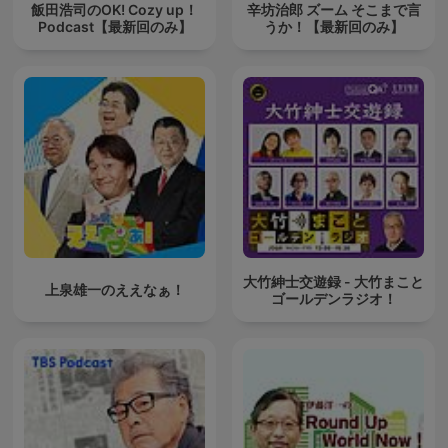
飯田浩司のOK! Cozy up！
辛坊治郎 ズーム そこまで言
Podcast【最新回のみ】
うか！【最新回のみ】
大竹紳士交遊録 - 大竹まこと
上泉雄一のええなぁ！
ゴールデンラジオ！