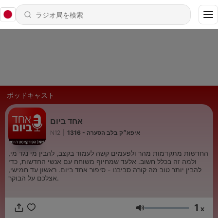
ポッドキャスト
אחד ביום
N12
|
1316 - איפא״ק בלב הסערה
החדשות מתקדמות מהר ולפעמים קשה לעמוד בקצב, להבין מי נגד מי,
ולמה זה בכלל חשוב. אלעד שמחיוף משוחח עם אנשי החדשות, כדי
להבין יותר טוב מה קורה סביבנו - סיפור אחד ביום. ראשון עד חמישי,
אצלכם על הבוקר.
1
x
音量