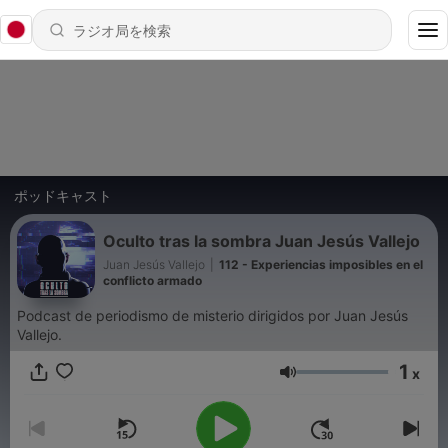
ポッドキャスト
Oculto tras la sombra Juan Jesús Vallejo
Juan Jesús Vallejo
|
112 - Experiencias imposibles en el
conflicto armado
Podcast de periodismo de misterio dirigidos por Juan Jesús
Vallejo.
1
x
音量