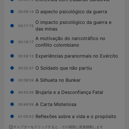
O aspecto psicológico da guerra
00:09:14
O impacto psicológico da guerra e
00:17:15
das minas
A motivação do narcotráfico no
00:19:17
conflito colombiano
Experiências paranormais no Exército
00:28:13
O Soldado que não partiu
00:32:37
A Silhueta no Bunker
00:38:59
Brujaria e a Desconfiança Fatal
00:43:39
A Carta Misteriosa
00:49:59
Reflexões sobre a vida e o propósito
01:00:53
チャプターをクリックすると、その場面に直接移動します