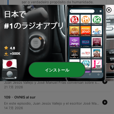
ser o verdadeiro propósito da humanidade.
エピソード
-
112
Experiencias imposibles en el conflicto armado
Neste episódio, Juan Jesus Vallejo entrevista o ex-militar Eduardo Sandoval sobre as profundas marcas psicológicas do conflito colombiano. O relato aborda a tensão constante da guerra, a responsabilidade de comandar e como o narcotráfico transformou grupos ideológicos em organizações movidas pela ganância. A conversa transita para o campo do inexplicável, explorando experiências paranormais vivenciadas em bases militares, encontros com espectros de soldados e relatos de brujaria. O episódio encerra com uma história misteriosa sobre um policial que, mesmo após a morte, busca entregar uma mensagem pendente.
04 8月 2026
-
111
Historia de los viajes espaciales
Neste episódio, Juan Jesús Vallejo e o Dr. Germán Puerta exploram a trajetória da exploração espacial, desde as origens tecnológicas com a pólvora e os motores de combustível líquido até o lançamento do livro 'História de cohetes e viagens espaciais'. A conversa percorre o visionarismo literário de Júlio Verne e as complexas implicações éticas de figuras como Wernher von Braun durante a Guerra Fria. A discussão avança para a nova era espacial, contrastando a ascensão tecnológica da China com o modelo comercial da SpaceX de Elon Musk. O debate reflete sobre a importância da busca pelo conhecimento e os novos interesses econômicos, como a mineração de recursos lunares, como motores para a continuidade da exploração humana.
28 7月 2026
インストール
-
110
Lima, entre catacumbas y leyendas
Juan Jesús Vallejo y José Manuel Frías conversan sobre sus experiencias en Perú, explorando la riqueza cultural de Lima y el Valle Sagrado, así como los misterios urbanos de la capital peruana. El episodio profundiza en la historia y misticismo de figuras como San Martín de Porres y las curiosidades de la cultura inca. La charla recorre diversas leyendas urbanas limeñas, desde los fenómenos sobrenaturales en las catacumbas de San Francisco y la trágica historia de la Casa Matusita, hasta relatos de apariciones espectrales en la Mansión de las Gárgolas y la iglesia de la ermita.
21 7月 2026
-
109
OVNIS al sur
En este episodio, Juan Jesús Vallejo y el escritor José Manuel García Bautista exploran la historia de los avistamientos de OVNIs en Andalucía. El programa recorre casos históricos que incluyen reportes militares de 1938, fenómenos vinculados a momentos de crisis como la Guerra Civil Española y sucesos extraños relacionados con desastres naturales en la región. La conversación profundiza en encuentros con humanoides, agresiones documentadas judicialmente y anomalías físicas tras el contacto con objetos no identificados. El episodio concluye con una reflexión sobre la realidad del fenómeno y el misterio que rodea nuestra posición en el universo.
14 7月 2026