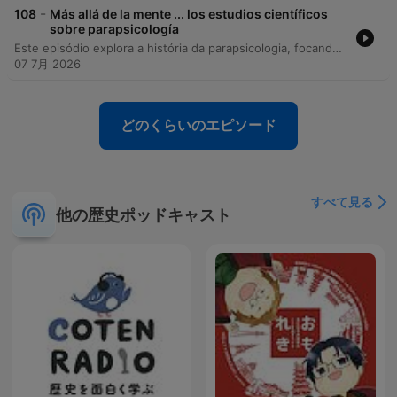
-
108
Más allá de la mente ... los estudios científicos
sobre parapsicología
Este episódio explora a história da parapsicologia, focando no trabalho pioneiro de J.B. Rhine e na aplicação de métodos estatísticos para investigar fenômenos anômalos. Através de uma conversa com Alex Escolar, discute-se a importância de evitar a polarização entre ciência e pseudociência, buscando uma análise baseada em evidências e pensamento crítico. A discussão avança para as investigações sobre precognição, aprendizagem implícita e a aplicação de princípios da física quântica, como o entrelazamento, na compreensão da cognição anômala. O episódio encerra com reflexões sobre a busca pela moderação, a importância de manter a mente aberta e a conexão entre ciência, mística e o autoconhecimento.
07 7月 2026
どのくらいのエピソード
すべて見る
他の歴史ポッドキャスト