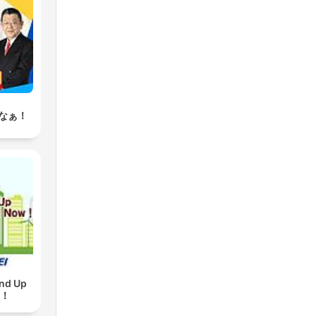
ge
なぁ！
t
 på
d Up
w！