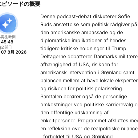
エピソードの概要
Denne podcast-debat diskuterer Sofie
Ruds ansættelse som politisk rådgiver på
den amerikanske ambassade og de
再生時間
diplomatiske implikationer af hendes
45:48
公開日
tidligere kritiske holdninger til Trump.
07 8月 2026
Deltagerne debatterer Danmarks militære
afhængighed af USA, risikoen for
amerikansk intervention i Grønland samt
balancen mellem at have lokale eksperter
og risikoen for politisk polarisering.
Samtalen berører også de personlige
omkostninger ved politiske karrierevalg 
den offentlige udskamning af
enkeltpersoner. Programmet afsluttes me
en refleksion over de realpolitiske nuance
i forholdet til USA og Grønland.