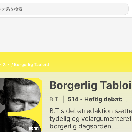
ャスト
Borgerlig Tabloid
Borgerlig Tablo
B.T.
|
514 - Heftig debat: Må man arbejde for USA?
B.T.s debatredaktion sætte
tydelig og velargumenteret
borgerlig dagsorden.