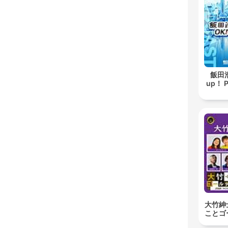
飯田浩
up！ 
大竹紳
ことゴ