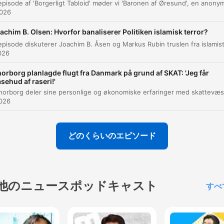
beslutning om at tage jobbet på ambassaden.
026
achim B. Olsen: Hvorfor banaliserer Politiken islamisk terror?
Jeg ser meget den her udskamning af personer i et
makkalys, og det er sådan set, hvad enten det foregår
026
for eller imod markedbevægelsen.
orborg planlagde flugt fra Danmark på grund af SKAT: 'Jeg får
00:09:17 · Anna Libach kritiserer den offentlige tone og
sehud af raseri!'
udskamningen af enkeltpersoner i debatten.
026
Faktum er, at jeg tror, at det er over 60 procent, det 
muligvis 63 procent af de europæiske våbenindkøb,
どのくらいのエピソード
Hvor indkøber vi det? I USA, og alt kræver
opdateringer.
00:14:29 · Taleren påpeger den massive militære afhængighe
som Europa har af amerikansk teknologi og software.
他のニュースポッドキャスト
すべ
Hvis USA ville have taget det militært, så kunne de
naturligvis, og det er der ingen militærekspert, der vil