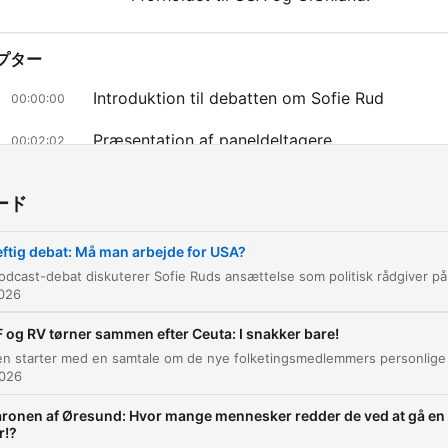
プター
Introduktion til debatten om Sofie Rud
00:00:00
Præsentation af paneldeltagere
00:02:02
Kritik af ansættelsen og frygten for amerikans
00:03:09
interesser
ード
Forsvar for samarbejdet med USA og kritik af
00:08:44
ftig debat: Må man arbejde for USA?
udskamning
Afslutning på dagens program
026
00:44:48
チャプターをクリックすると、その場面に直接移動します
 og RV tørner sammen efter Ceuta: I snakker bare!
ライト
026
Ja, farvet, skuffet, let og chokeret.
ronen af Øresund: Hvor mange mennesker redder de ved at gå en
r!?
00:03:13 · Jarl Kordor beskriver sine følelser omkring Sofie R