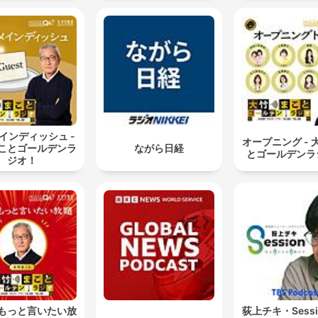
インディッシュ -
オープニング - 
ことゴールデンラ
ながら日経
とゴールデンラ
ジオ！
もっと言いたい放
荻上チキ・Sess