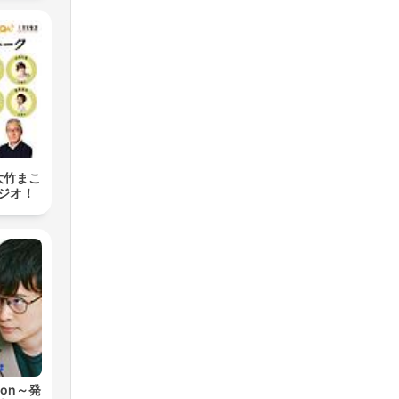
大竹まこ
ジオ！
ion～発