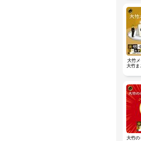
大竹メ
大竹ま
大竹の