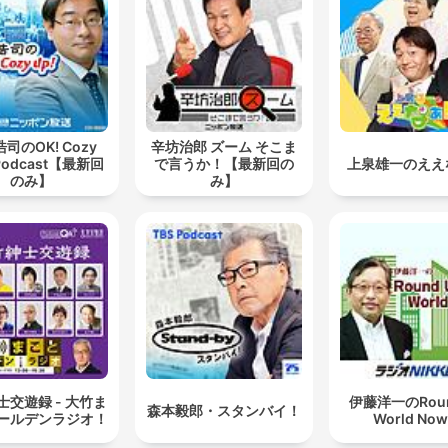
bestride.
00:21:03 · Der argumenteres for, at en amerikansk invasion af
Grønland var en reel militær mulighed, som man har måttet ta
højde for.
司のOK! Cozy
辛坊治郎 ズーム そこま
Hvis man bruger sit intellekt lidt og siger, hvad er det
Podcast【最新回
で言うか！【最新回の
上泉雄一のええ
for en situation, vi har med USA, så er det jo rigtigt, a
のみ】
み】
vi er afhængige af USA.
00:43:31 · Værten argumenterer for nødvendigheden af at se
de realpolitiske afhængigheder i forhold til USA.
士交遊録 - 大竹ま
伊藤洋一のRoun
森本毅郎・スタンバイ！
ールデンラジオ！
World No