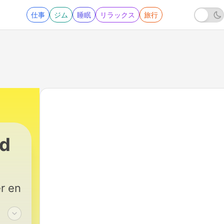
仕事
ジム
睡眠
リラックス
旅行
id
r en