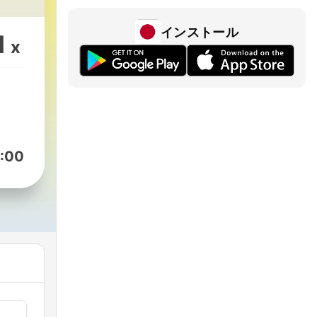
ge
インストール
1
st
x
på
:00