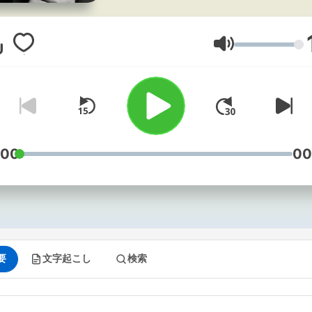
Debatredaktør Joachim B.
Olsen skaber den borgerli
debat sammen med en gæ
音量
med indflydelse og noget 
spil.
:00
00
要
文字起こし
検索