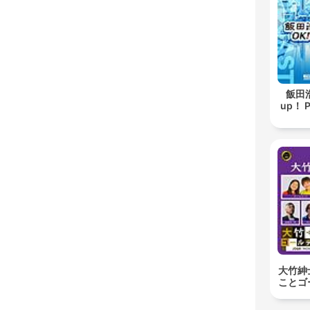
飯田浩
up！ 
大竹紳
ことゴ