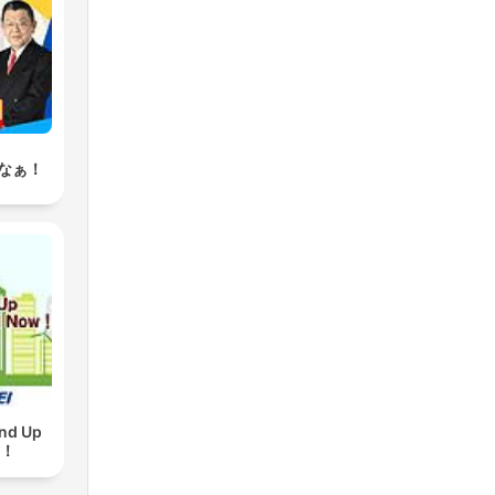
なぁ！
d Up
w！