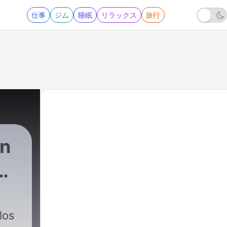
仕事
ジム
睡眠
リラックス
旅行
on
los