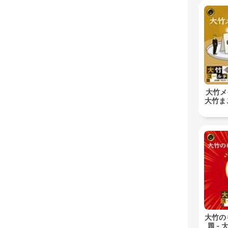
大竹メ
大竹ま
大竹の
題 -