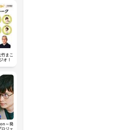
大竹まこ
ジオ！
ion～発
プロジェ