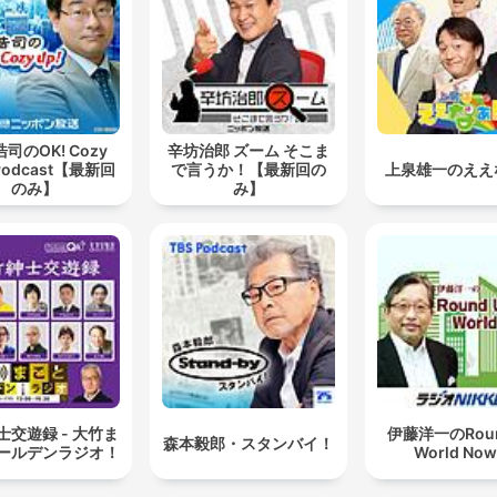
extorsión en ciertos sectores comerciales.
司のOK! Cozy
辛坊治郎 ズーム そこま
Podcast【最新回
で言うか！【最新回の
上泉雄一のええ
のみ】
み】
士交遊録 - 大竹ま
伊藤洋一のRoun
森本毅郎・スタンバイ！
ールデンラジオ！
World No