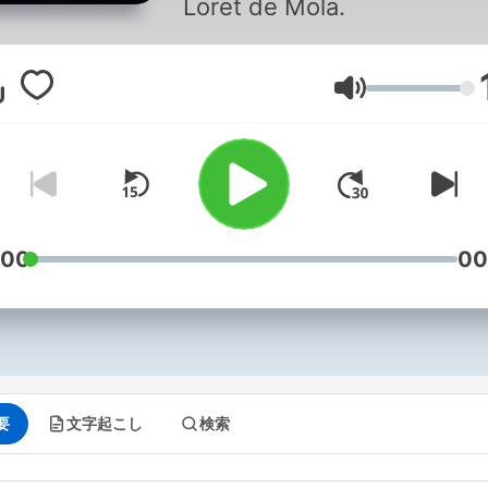
Loret de Mola.
音量
:00
00
要
文字起こし
検索