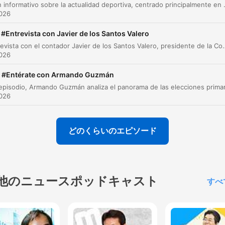
responsables de lo que aconteció en esa noche,
Resumen informativo sobre la actualidad deportiva, centrado principalmente en el desempeño de los equipos mexicanos en la Leagues Cup. Se analiza la desigualdad 
026
incluido si hubo elementos del ejército involucrados,
sino que también se haga una investigación de las tr
#Entrevista con Javier de los Santos Valero
verdades históricas y por qué fallaron.
Una entrevista con el contador Javier de los Santos Valero, presidente de la Comisión Fiscal Nacional del IMCP, sobre las implicaciones financieras del regreso a clases. Se analizan las proyecciones de aumento de precios en útiles escolares basados en la inflación
026
00:01:20 · La analista Irene Tello explica las condiciones
necesarias para alcanzar justicia en el caso Ayotzinapa.
#Entérate con Armando Guzmán
La extorsión es la que hacen los malitos y la corrupc
026
es la que hacen los que traen licencia para matar, o s
los que trabajan en el gobierno
どのくらいのエピソード
00:02:19 · Cuauhtémoc Rivera describe la doble presión que
sufren los comerciantes por parte de la delincuencia y
funcionarios corruptos.
他のニュースポッドキャスト
すべ
Que ahorita ya el ticket de la extorsión en el mejor pi
en el país es de 500 pesos.
00:02:19 · Se menciona el costo actual de las cuotas de