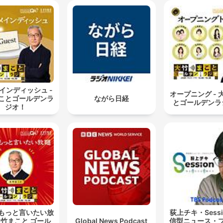
インディッシュ -
オープニング - 
ことゴールデンラ
ながら日経
とゴールデンラ
ジオ！
もっと言いたい放
荻上チキ・Sess
 大竹まこと ゴール
Global News Podcast
信型ニュース・