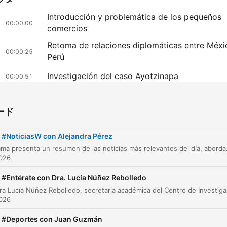
Introducción y problemática de los pequeños
00:00:00
comercios
Retoma de relaciones diplomáticas entre Méxi
00:00:25
Perú
Investigación del caso Ayotzinapa
00:00:51
Detalles sobre la crisis de inseguridad en el
00:01:55
comercio
ード
Implementación de cámaras corporales en el I
00:02:57
#NoticiasW con Alejandra Pérez
Novedades musicales: Remix After Hours
00:03:21
El programa presenta un resumen de las noticias más relevantes del día, abordando temas de s
026
チャプターをクリックすると、その場面に直接移動します
#Entérate con Dra. Lucía Núñez Rebolledo
ライト
La doctora Lucía Núñez Rebolledo, secretaria académica del Centro de Investi
026
la única manera de tener una verdad y reivindicación
la historia es que no solamente se dé con todos los
#Deportes con Juan Guzmán