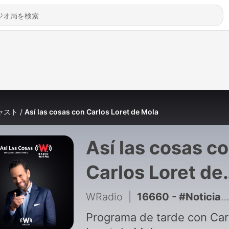
ャスト
Así las cosas con Carlos Loret de Mola
Así las cosas c
Carlos Loret de
Mola
WRadio
|
16660 - #NoticiasW con Alejandra Pérez
Programa de tarde con Car