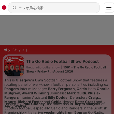
ポッドキャスト
The Go Radio Football Show Podcast
thegoradiofootballshow
|
1561 - The Go Radio Football
Show - Friday 7th August 2026
This is
Glasgow's Own
Scottish Football Show that features a
rotating panel of well-known football personalities including
ex
Rangers
Interim Manager
Barry Ferguson,
Celtic
Hero
Charlie
Mulgrew
,
Award Winning
Journalist
Mark Guidi. Plus
ex
Rangers
Interim Assistant
Billy Dodds,
Defenders
Craig
Moore
,
Richard Foster
and
Celtic
Heroes
Peter Grant
and
Hosted by
Paul Cooney
, the show has
In-depth analysis
of
Andy Walker.
Scottish football, especially Celtic and Rangers in the Scottish
Premiership - it airs live
weeknights from 5pm
on Go Radio.