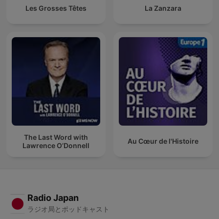
Les Grosses Têtes
La Zanzara
The Last Word with
Au Cœur de l'Histoire
Lawrence O’Donnell
Radio Japan
ラジオ局とポッドキャスト