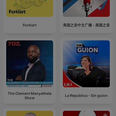
Forklart
美国之音中文广播 - 美国之音
The Clement Manyathela
La Republica - Sin guion
Show